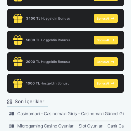
3400 TL
Hoşgeldin Bonusu
Bonus Al
5000 TL
Hoşgeldin Bonusu
Bonus Al
2000 TL
Hoşgeldin Bonusu
Bonus Al
1000 TL
Hoşgeldin Bonusu
Bonus Al
Son İçerikler
Casinomaxi - Casinomaxi Giriş - Casinomaxi Güncel Giriş
Microgaming Casino Oyunları - Slot Oyunları - Canlı Casino