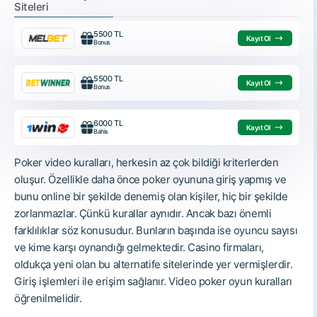
Siteleri
5500 TL
Kayıt Ol
Bonus
5500 TL
Kayıt Ol
Bonus
6000 TL
Kayıt Ol
Bahis
Poker video kuralları, herkesin az çok bildiği kriterlerden
oluşur. Özellikle daha önce poker oyununa giriş yapmış ve
bunu online bir şekilde denemiş olan kişiler, hiç bir şekilde
zorlanmazlar. Çünkü kurallar aynıdır. Ancak bazı önemli
farklılıklar söz konusudur. Bunların başında ise oyuncu sayısı
ve kime karşı oynandığı gelmektedir. Casino firmaları,
oldukça yeni olan bu alternatife sitelerinde yer vermişlerdir.
Giriş işlemleri ile erişim sağlanır. Video poker oyun kuralları
öğrenilmelidir.