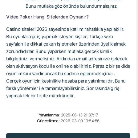
Bunu mutlaka göz önünde bulundurmalısınız.
Video Poker Hangi Sitelerden Oynanır?
Casino siteleri 2026 sayesinde katılım rahatlıkla yapılabilir.
Bu oyunlara giriş yapmak isteyen kişiler, Türkçe web
sayfaları ile dikkat çeken işletmeler üzerinden üyelik almak
zorundadırlar. Bunu yaparken mutlaka gerçek kimlik
bilgilerinizi vermelisiniz. Ardından email adresinize gelecek
olan aktivasyon kodu ile online olabiliriniz. Parasız bir şekilde
oyun imkanı vardır ancak bu sadece eğlenmek içindir.
Gerçek oyun için kesinlikle hesaba para yatırılmalıdır. Bunu
farklı yöntemler ile tamamlayabilirsiniz. Sonrasında giriş
yapmak tek bir tık ile mümkündür.
Yayınlanma:
2025-06-13 21:37:17
Güncelleme:
2026-03-09 10:54:56