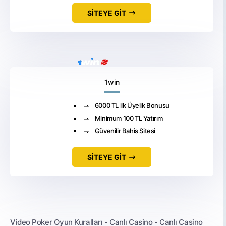
SİTEYE GİT
1win
6000 TL ilk Üyelik Bonusu
Minimum 100 TL Yatırım
Güvenilir Bahis Sitesi
SİTEYE GİT
Video Poker Oyun Kuralları - Canlı Casino - Canlı Casino