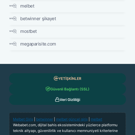
melbet
betwinner şikayet
mostbet
megaparisite.com
YETİŞKİNLER
Güvenli Bağlantı (SSL)
Veri Gizliliği
Melbet Giriş
|
betwinner
|
melbet güncel giriş
|
melbet
Webabet.com, dijital bahis ekosistemindeki yüzlerce platformu
teknik altyapı, güvenilirlik ve kullanıcı memnuniyeti kriterlerine