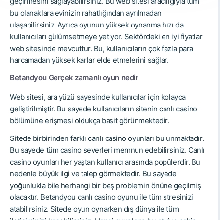
geçirmesini sağlayabilirsiniz. Bu web sitesi aracılığıyla tüm
bu olanaklara evinizin rahatlığından ayrılmadan
ulaşabilirsiniz. Ayrıca oyunun yüksek oynanma hızı da
kullanıcıları gülümsetmeye yetiyor. Sektördeki en iyi fiyatlar
web sitesinde mevcuttur. Bu, kullanıcıların çok fazla para
harcamadan yüksek karlar elde etmelerini sağlar.
Betandyou Gerçek zamanlı oyun nedir
Web sitesi, ara yüzü sayesinde kullanıcılar için kolayca
geliştirilmiştir. Bu sayede kullanıcıların sitenin canlı casino
bölümüne erişmesi oldukça basit görünmektedir.
Sitede birbirinden farklı canlı casino oyunları bulunmaktadır.
Bu sayede tüm casino severleri memnun edebilirsiniz. Canlı
casino oyunları her yaştan kullanıcı arasında popülerdir. Bu
nedenle büyük ilgi ve talep görmektedir. Bu sayede
yoğunlukla bile herhangi bir beş problemin önüne geçilmiş
olacaktır. Betandyou canlı casino oyunu ile tüm stresinizi
atabilirsiniz. Sitede oyun oynarken dış dünya ile tüm