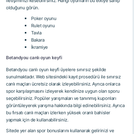
iletişiminizi kesebilirsiniz. Hangi oyunların bu etkiye sahip
olduğunu görün.
Poker oyunu
Rulet oyunu
Tavla
Bakara
İkramiye
Betandyou canlı oyun keyfi
Betandyou canlı oyun keyfi üyelere sınırsız şekilde
sunulmaktadır. Web sitesindeki kayıt prosedürü ile sınırsız
canlı maçları ücretsiz olarak izleyebilirsiniz. Ayrıca onlarca
spor karşılaşmasını izleyerek kendinize uygun olan sporu
seçebilirsiniz. Popüler yarışmaları ve tanınmış kuponları
görüntüleyerek yarışma hakkında bilgi edinebilirsiniz. Ayrıca
bu fırsatı canlı maçları izlerken yüksek oranlı bahisler
yapmak için de kullanabilirsiniz.
Sitede yer alan spor bonuslarını kullanarak gelirinizi ve