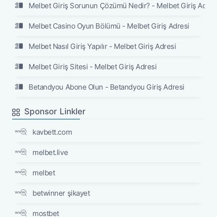
Melbet Giriş Sorunun Çözümü Nedir? - Melbet Giriş Adres
Melbet Casino Oyun Bölümü - Melbet Giriş Adresi
Melbet Nasıl Giriş Yapılır - Melbet Giriş Adresi
Melbet Giriş Sitesi - Melbet Giriş Adresi
Betandyou Abone Olun - Betandyou Giriş Adresi
Sponsor Linkler
kavbett.com
melbet.live
melbet
betwinner şikayet
mostbet