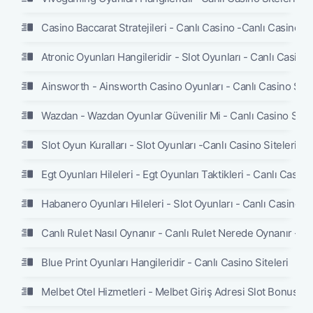
Casino Baccarat Stratejileri - Canlı Casino -Canlı Casino Si
Atronic Oyunları Hangileridir - Slot Oyunları - Canlı Casino 
Ainsworth - Ainsworth Casino Oyunları - Canlı Casino Sitel
Wazdan - Wazdan Oyunlar Güvenilir Mi - Canlı Casino Sitel
Slot Oyun Kuralları - Slot Oyunları -Canlı Casino Siteleri
Egt Oyunları Hileleri - Egt Oyunları Taktikleri - Canlı Casino 
Habanero Oyunları Hileleri - Slot Oyunları - Canlı Casino Si
Canlı Rulet Nasıl Oynanır - Canlı Rulet Nerede Oynanır -Can
Blue Print Oyunları Hangileridir - Canlı Casino Siteleri
Melbet Otel Hizmetleri - Melbet Giriş Adresi Slot Bonus