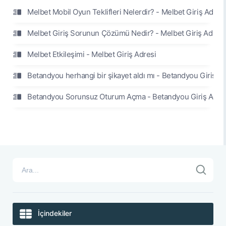
Melbet Mobil Oyun Teklifleri Nelerdir? - Melbet Giriş Adresi
Melbet Giriş Sorunun Çözümü Nedir? - Melbet Giriş Adresi
Melbet Etkileşimi - Melbet Giriş Adresi
Betandyou herhangi bir şikayet aldı mı - Betandyou Giriş Ad
Betandyou Sorunsuz Oturum Açma - Betandyou Giriş Adre
İçindekiler