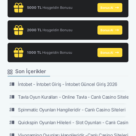
5000 TL
Hoşgeldin Bonusu
Bonus Al
2000 TL
Hoşgeldin Bonusu
Bonus Al
1000 TL
Hoşgeldin Bonusu
Bonus Al
Son İçerikler
İntobet - İntobet Giriş - İntobet Güncel Giriş 2026
Tavla Oyun Kuralları - Online Tavla - Canlı Casino Siteleri
Spinmatic Oyunları Hangileridir - Canlı Casino Siteleri
Quickspin Oyunları Hileleri - Slot Oyunları - Canlı Casino Si
Vivogaming Oyunları Hangileridir -Canlı Casino Siteleri