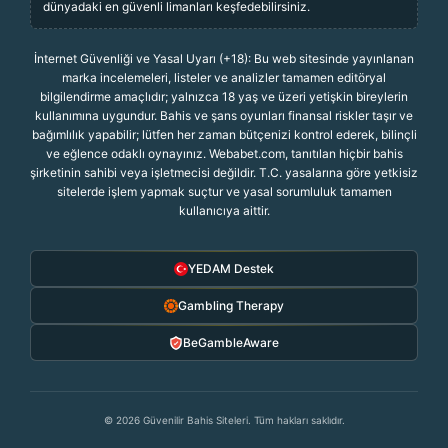
dünyadaki en güvenli limanları keşfedebilirsiniz.
İnternet Güvenliği ve Yasal Uyarı (+18): Bu web sitesinde yayınlanan
marka incelemeleri, listeler ve analizler tamamen editöryal
bilgilendirme amaçlıdır; yalnızca 18 yaş ve üzeri yetişkin bireylerin
kullanımına uygundur. Bahis ve şans oyunları finansal riskler taşır ve
bağımlılık yapabilir; lütfen her zaman bütçenizi kontrol ederek, bilinçli
ve eğlence odaklı oynayınız. Webabet.com, tanıtılan hiçbir bahis
şirketinin sahibi veya işletmecisi değildir. T.C. yasalarına göre yetkisiz
sitelerde işlem yapmak suçtur ve yasal sorumluluk tamamen
kullanıcıya aittir.
YEDAM Destek
Gambling Therapy
BeGambleAware
© 2026 Güvenilir Bahis Siteleri. Tüm hakları saklıdır.