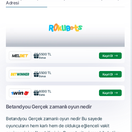
Adresi
5500 TL
Kayıt Ol
Bonus
5500 TL
Kayıt Ol
Bonus
6000 TL
Kayıt Ol
Bahis
Betandyou Gerçek zamanlı oyun nedir
Betandyou Gerçek zamanlı oyun nedir Bu sayede
oyuncuların hem karlı hem de oldukça eğlenceli vakit