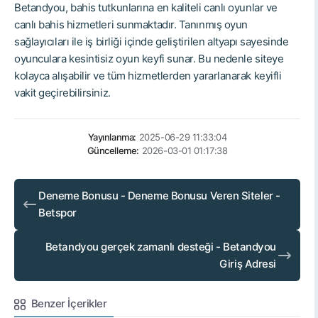
Betandyou, bahis tutkunlarına en kaliteli canlı oyunlar ve
canlı bahis hizmetleri sunmaktadır. Tanınmış oyun
sağlayıcıları ile iş birliği içinde geliştirilen altyapı sayesinde
oyunculara kesintisiz oyun keyfi sunar. Bu nedenle siteye
kolayca alışabilir ve tüm hizmetlerden yararlanarak keyifli
vakit geçirebilirsiniz.
Yayınlanma:
2025-06-29 11:33:04
Güncelleme:
2026-03-01 01:17:38
Deneme Bonusu - Deneme Bonusu Veren Siteler -
Betspor
Betandyou gerçek zamanlı desteği - Betandyou
Giriş Adresi
Benzer İçerikler