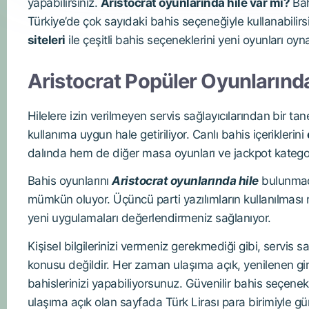
yapabilirsiniz.
Aristocrat oyunlarında hile var mı?
Bah
Türkiye’de çok sayıdaki bahis seçeneğiyle kullanabilirsi
siteleri
ile çeşitli bahis seçeneklerini yeni oyunları oy
Aristocrat Popüler Oyunlarında
Hilelere izin verilmeyen servis sağlayıcılarından bir ta
kullanıma uygun hale getiriliyor. Canlı bahis içeriklerini
dalında hem de diğer masa oyunları ve jackpot kategori
Bahis oyunlarını
Aristocrat oyunlarında hile
bulunmadı
mümkün oluyor. Üçüncü parti yazılımların kullanılması m
yeni uygulamaları değerlendirmeniz sağlanıyor.
Kişisel bilgilerinizi vermeniz gerekmediği gibi, servis 
konusu değildir. Her zaman ulaşıma açık, yenilenen giri
bahislerinizi yapabiliyorsunuz. Güvenilir bahis seçenek
ulaşıma açık olan sayfada Türk Lirası para birimiyle gü