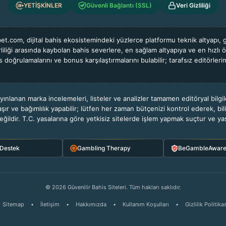
YETİŞKİNLER
Güvenli Bağlantı (SSL)
Veri Gizliliği
.com, dijital bahis ekosistemindeki yüzlerce platformu teknik altyapı, gü
liliği arasında kaybolan bahis severlere, en sağlam altyapıya ve en hızlı
 doğrulamalarını ve bonus karşılaştırmalarını bulabilir; tarafsız editörleri
ınlanan marka incelemeleri, listeler ve analizler tamamen editöryal bilgile
şır ve bağımlılık yapabilir; lütfen her zaman bütçenizi kontrol ederek, bi
değildir. T.C. yasalarına göre yetkisiz sitelerde işlem yapmak suçtur ve ya
Destek
Gambling Therapy
BeGambleAwar
© 2026 Güvenilir Bahis Siteleri. Tüm hakları saklıdır.
Sitemap
•
İletişim
•
Hakkımızda
•
Kullanım Koşulları
•
Gizlilik Politikas