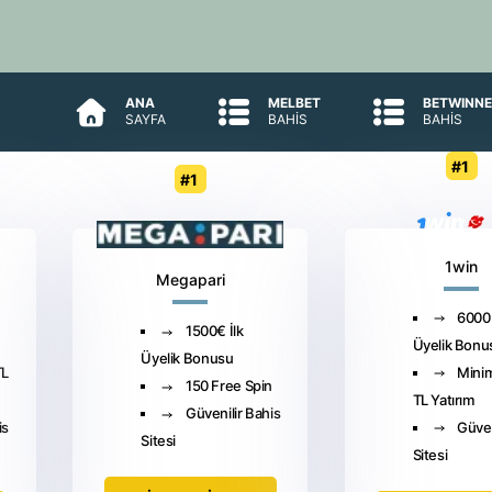
ANA
MELBET
BETWINN
SAYFA
BAHİS
BAHİS
1win
Megapari
6000 
1500€ İlk
Üyelik Bonu
Üyelik Bonusu
TL
Mini
150 Free Spin
TL Yatırım
Güvenilir Bahis
is
Güven
Sitesi
Sitesi