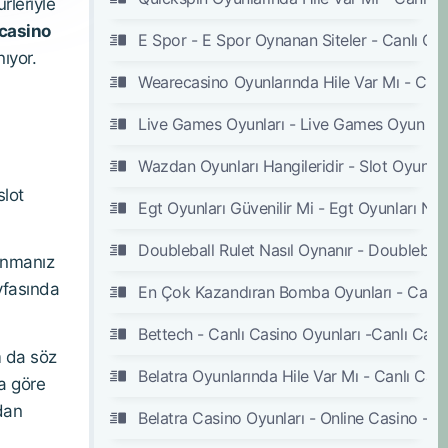
rleriyle
 casino
E Spor - E Spor Oynanan Siteler - Canlı Casi
ıyor.
Wearecasino Oyunlarında Hile Var Mı - Canlı
Live Games Oyunları - Live Games Oyun Sağla
Wazdan Oyunları Hangileridir - Slot Oyunları
slot
Egt Oyunları Güvenilir Mi - Egt Oyunları Nası
Doubleball Rulet Nasıl Oynanır - Doubleball 
lanmanız
ayfasında
En Çok Kazandıran Bomba Oyunları - Canlı C
Bettech - Canlı Casino Oyunları -Canlı Casin
m da söz
Belatra Oyunlarında Hile Var Mı - Canlı Casin
na göre
rdan
Belatra Casino Oyunları - Online Casino - Ca