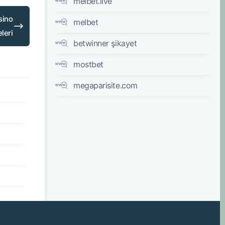
melbet.live
sino
melbet
eleri
betwinner şikayet
mostbet
megaparisite.com