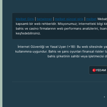
Melbet Giriş
|
betwinner
|
melbet güncel giriş
|
melbet
Webabet
kapsamlı bir web rehberidir. Misyonumuz; internetteki bilgi kir
bahis ve casino firmalarının web performans analizlerini, lisans
keşfedebilirsiniz.
İnternet Güvenliği ve Yasal Uyarı (+18): Bu web sitesinde yay
kullanımına uygundur. Bahis ve şans oyunları finansal riskler ta
bahis şirketinin sahibi veya işletmecisi 
YEDAM 
•