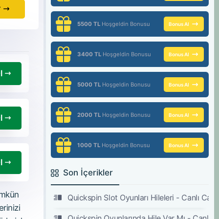
T
5500 TL
Hoşgeldin Bonusu
Bonus Al
3400 TL
Hoşgeldin Bonusu
Bonus Al
l
5000 TL
Hoşgeldin Bonusu
Bonus Al
2000 TL
Hoşgeldin Bonusu
Bonus Al
l
1000 TL
Hoşgeldin Bonusu
Bonus Al
l
Son İçerikler
mümkün
Quickspin Slot Oyunları Hileleri - Canlı Casin
rinizi
Quickspin Oyunlarında Hile Var Mı - Canlı Ca