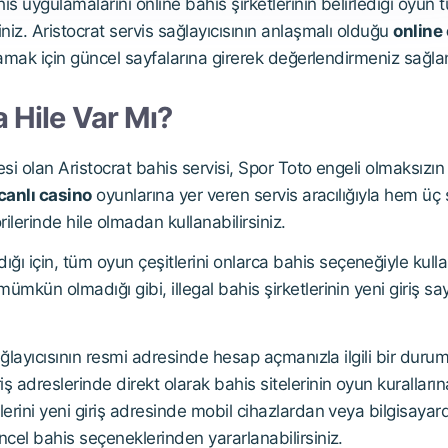
is uygulamalarını online bahis şirketlerinin belirlediği oyun tü
niz. Aristocrat servis sağlayıcısının anlaşmalı olduğu
online
namak için güncel sayfalarına girerek değerlendirmeniz sağlan
 Hile Var Mı?
nesi olan Aristocrat bahis servisi, Spor Toto engeli olmaksızın
canlı casino
oyunlarına yer veren servis aracılığıyla hem üç 
lerinde hile olmadan kullanabilirsiniz.
ğı için, tüm oyun çeşitlerini onlarca bahis seçeneğiyle kul
ümkün olmadığı gibi, illegal bahis şirketlerinin yeni giriş s
sağlayıcısının resmi adresinde hesap açmanızla ilgili bir duru
ş adreslerinde direkt olarak bahis sitelerinin oyun kuralları
lerini yeni giriş adresinde mobil cihazlardan veya bilgisaya
ncel bahis seçeneklerinden yararlanabilirsiniz.