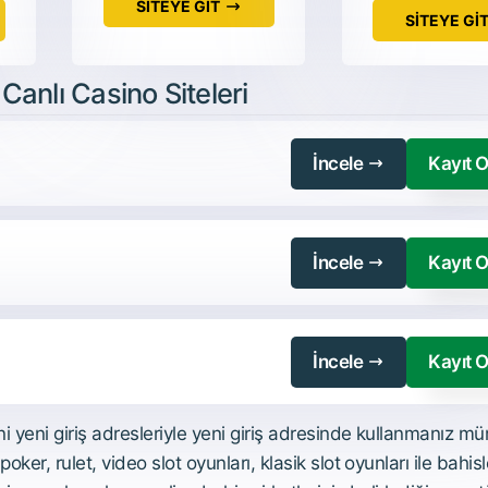
SİTEYE GİT
SİTEYE Gİ
Canlı Casino Siteleri
İncele
Kayıt O
İncele
Kayıt O
İncele
Kayıt O
ni yeni giriş adresleriyle yeni giriş adresinde kullanmanız 
er, rulet, video slot oyunları, klasik slot oyunları ile bahisle