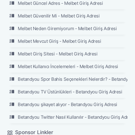
Melbet Güncel Adres - Melbet Giriş Adresi
Melbet Güvenilir Mi - Melbet Giriş Adresi
Melbet Neden Giremiyorum - Melbet Giriş Adresi
Melbet Mevcut Giriş - Melbet Giriş Adresi
Melbet Giriş Sitesi - Melbet Giriş Adresi
Melbet Kullanıcı İncelemeleri - Melbet Giriş Adresi
Betandyou Spor Bahis Seçenekleri Nelerdir? - Betandyou G
Betandyou TV Üstünlükleri - Betandyou Giriş Adresi
Betandyou şikayet alıyor - Betandyou Giriş Adresi
Betandyou Twitter Nasıl Kullanılır - Betandyou Giriş Adresi
Sponsor Linkler