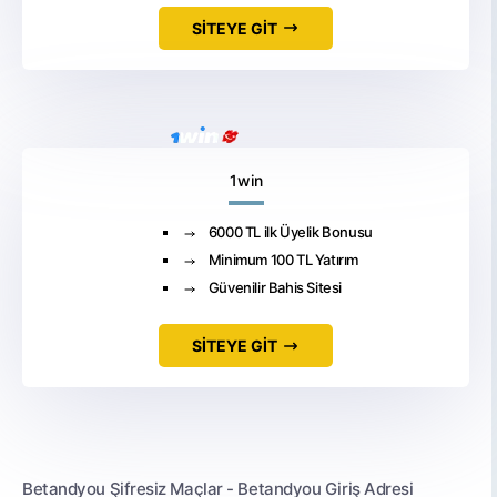
SİTEYE GİT
1win
6000 TL ilk Üyelik Bonusu
Minimum 100 TL Yatırım
Güvenilir Bahis Sitesi
SİTEYE GİT
Betandyou Şifresiz Maçlar - Betandyou Giriş Adresi