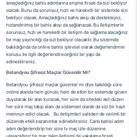
amaçledığınız bahis adımlarına erişme fırsatı da sizi bekliyor
olacak. Bunu da sorunsuz, hızlı ve hareketli bir sistemde sizi
bekliyor olacak. Amaçladığınız bahis akışı da destekleyici,
hızlandırılmış bir bahis akışı da sağlanacak. Bu iletişimlerle
sorunsuz, hızlı ve hareketli bir iletişim de sağlama alacağınız
bir maç yayıncılığı da sizi bekliyor olacaktır. Bu sistemde
bakıldığında da online bahisi işlevsel olarak değerlendirme
konusu ile ilgili değerlendireceğiniz bir yapı da
edinebilirsiniz.
Betandyou Şifresiz Maçlar Güvenilir Mi?
Betandyou şifresiz maçlar güvenler mi diye bakıldığı süre
online alanda hem güncel, hem de etkin bir sistemde güven
duyulacak bir alan kuracak, her süre da sitedeki asli düzen
her süre maç takip alanı da sistemsel olarak da sizi bir hayli
memnun edici olacak. Bu iletişimleri sahiden de verimli bir
düzende etkili kazanımlar edinebilirsiniz. Canlı bahisi adım
adım değerlendirip her süre tv maç izle düzenine
ulaşacağınız bir maç takip iletişimi de yakalama fırsatı