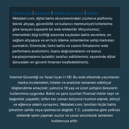
Melbet Giriş
|
betwinner
|
melbet güncel giriş
|
melbet
Webabet.com, dijital bahis ekosistemindeki yüzlerce platformu
teknik altyapı, güvenilirlik ve kullanıcı memnuniyeti kriterlerine
göre tarayan kapsamlı bir web rehberidir. Misyonumuz;
internetteki bilgi kirliliği arasında kaybolan bahis severlere, en
sağlam altyapıya ve en hızlı ödeme sistemlerine sahip markaları
sunmaktır. Sitemizde; farklı bahis ve casino firmalarının web
performans analizlerini, lisans doğrulamalarını ve bonus
karşılaştırmalarını bulabilir; tarafsız editörlerimiz sayesinde dijital
dünyadaki en güvenli limanları keşfedebilirsiniz.
İnternet Güvenliği ve Yasal Uyarı (+18): Bu web sitesinde yayınlanan
marka incelemeleri, listeler ve analizler tamamen editöryal
bilgilendirme amaçlıdır; yalnızca 18 yaş ve üzeri yetişkin bireylerin
kullanımına uygundur. Bahis ve şans oyunları finansal riskler taşır ve
bağımlılık yapabilir; lütfen her zaman bütçenizi kontrol ederek, bilinçli
ve eğlence odaklı oynayınız. Webabet.com, tanıtılan hiçbir bahis
şirketinin sahibi veya işletmecisi değildir. T.C. yasalarına göre yetkisiz
sitelerde işlem yapmak suçtur ve yasal sorumluluk tamamen
kullanıcıya aittir.