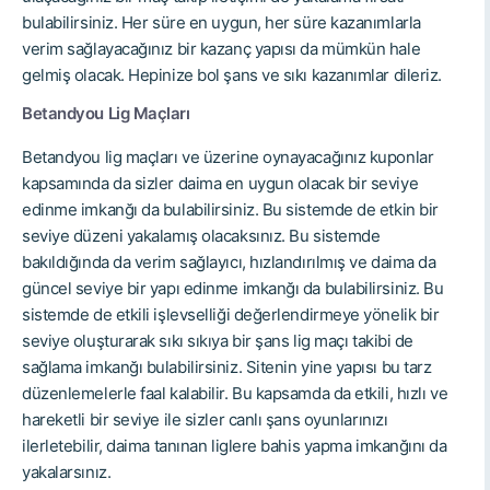
bulabilirsiniz. Her süre en uygun, her süre kazanımlarla
verim sağlayacağınız bir kazanç yapısı da mümkün hale
gelmiş olacak. Hepinize bol şans ve sıkı kazanımlar dileriz.
Betandyou Lig Maçları
Betandyou lig maçları ve üzerine oynayacağınız kuponlar
kapsamında da sizler daima en uygun olacak bir seviye
edinme imkanğı da bulabilirsiniz. Bu sistemde de etkin bir
seviye düzeni yakalamış olacaksınız. Bu sistemde
bakıldığında da verim sağlayıcı, hızlandırılmış ve daima da
güncel seviye bir yapı edinme imkanğı da bulabilirsiniz. Bu
sistemde de etkili işlevselliği değerlendirmeye yönelik bir
seviye oluşturarak sıkı sıkıya bir şans lig maçı takibi de
sağlama imkanğı bulabilirsiniz. Sitenin yine yapısı bu tarz
düzenlemelerle faal kalabilir. Bu kapsamda da etkili, hızlı ve
hareketli bir seviye ile sizler canlı şans oyunlarınızı
ilerletebilir, daima tanınan liglere bahis yapma imkanğını da
yakalarsınız.