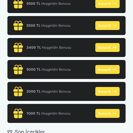
5500 TL
Hoşgeldin Bonusu
Bonus Al
5500 TL
Hoşgeldin Bonusu
Bonus Al
3400 TL
Hoşgeldin Bonusu
Bonus Al
5000 TL
Hoşgeldin Bonusu
Bonus Al
2000 TL
Hoşgeldin Bonusu
Bonus Al
1000 TL
Hoşgeldin Bonusu
Bonus Al
Son İçerikler