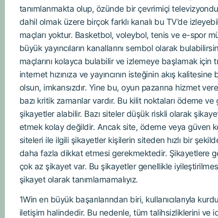
tanımlanmakta olup, özünde bir çevrimiçi televizyondur
dahil olmak üzere birçok farklı kanalı bu TV’de izleyebi
maçları yoktur. Basketbol, ​​voleybol, tenis ve e-spor m
büyük yayıncıların kanallarını sembol olarak bulabilirs
maçlarını kolayca bulabilir ve izlemeye başlamak için t
internet hızınıza ve yayıncının isteğinin akış kalitesine 
olsun, imkansızdır. Yine bu, oyun pazarına hizmet veren 
bazı kritik zamanlar vardır. Bu kilit noktaları ödeme ve 
şikayetler alabilir. Bazı siteler düşük riskli olarak şi
etmek kolay değildir. Ancak site, ödeme veya güven ko
siteleri ile ilgili şikayetler kişilerin siteden hızlı bir ş
daha fazla dikkat etmesi gerekmektedir. Şikayetlere ge
çok az şikayet var. Bu şikayetler genellikle iyileştirilme
şikayet olarak tanımlamamalıyız.
1Win en büyük başarılarından biri, kullanıcılarıyla kurduğ
iletişim halindedir. Bu nedenle, tüm talihsizliklerini v