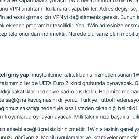
malara ve kapatmalara yol açtı. 1Win hesaplarında bahis oy
 VPN anahtarını kullanarak yapabilirler. Adres değişirse,
n adresini girmek için VPN’yi değiştirmeniz gerekir. Bunun i
rak eklenen programlar tescillidir. Yeni 1Win adresinize eriş
r cep telefonundan indirmektir. Nerede olursanız olun mobil 
.
teli giriş yap
müşterilerine kaliteli bahis hizmetleri sunan 1W
li takımımız ileride UEFA Euro 2 ikinci grubunda oynayacak. 
ldığı sakatlıklar nedeniyle kadro dışı kaldı. Hepimize merh
e sağlığına kavuşmasını diliyoruz. Türkiye Futbol Federasy
muz sakatlığı nedeniyle kısa listeden çıkarıldığı belirtildi
ımlı oyunlarda oynayamayacak. Milli takımımıza başarılar dil
 erişebileceği ücretsiz bir hizmettir. 1Win sitesinin genel y
unuzu görüyoruz. Mobil uygulamalar ve ikramiyeler örnektir.