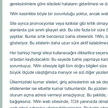
gereksinimlere göre sitedeki hataların giderilmesi ve dah
1Win kesinlikle böyle bir zorunluluğu yoktur, ancak web
Site ayrıca promosyonlar veya katkılar gibi kritik olm
alanlarda çok sınırlı şikayet aldı. Bu site fazla bir s
yaptılar. Bunlar artık benzersiz bahis siteleridir. 1Win, 
gösteriyor. Bu sitelerin daha uzun süre aktif kalabilmes
Her bahisçi hangi siteyi kullanacağını dikkatlice seçerse 
ortadan kaybolacaktır. Bu sayede bahis yapmaya karar v
sorumluyuz. 1Win sitesiyle ilgili tüm doğru bilgileri
büyük ölçüde ulaştığımıza inanıyor ve sizi diğer yazıl
Ülkemizdeki kumar siteleri, giriş adreslerinin sık sık
etkilenenler ise elbette kumar tutkunlarıdır. Bu yüzden 
oturum açma adresi vermeyi amaçlıyoruz. Bu şekilde, 
bağışıksınız. 1Win web sitesinde, 7/24 yanınızda olmak