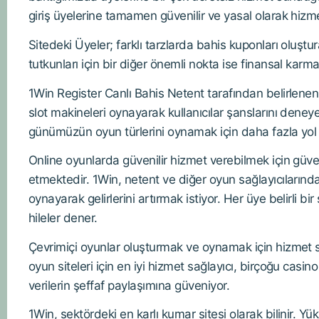
giriş üyelerine tamamen güvenilir ve yasal olarak hizm
Sitedeki Üyeler; farklı tarzlarda bahis kuponları oluştu
tutkunları için bir diğer önemli nokta ise finansal karmaş
1Win Register Canlı Bahis Netent tarafından belirlenen
slot makineleri oynayarak kullanıcılar şanslarını deneye
günümüzün oyun türlerini oynamak için daha fazla yol
Online oyunlarda güvenilir hizmet verebilmek için güveni
etmektedir. 1Win, netent ve diğer oyun sağlayıcılarından
oynayarak gelirlerini artırmak istiyor. Her üye belirli b
hileler dener.
Çevrimiçi oyunlar oluşturmak ve oynamak için hizmet sağ
oyun siteleri için en iyi hizmet sağlayıcı, birçoğu casino
verilerin şeffaf paylaşımına güveniyor.
1Win, sektördeki en karlı kumar sitesi olarak bilinir. Y