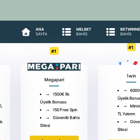
ANA
MELBET
BETWINN
SAYFA
BAHİS
BAHİS
1win
Megapari
6000 
1500€ İlk
Üyelik Bonu
Üyelik Bonusu
TL
Mini
150 Free Spin
TL Yatırım
Güvenilir Bahis
is
Güven
Sitesi
Sitesi