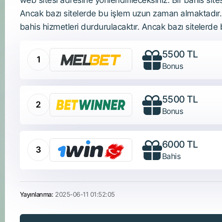
web sitesi adresine yönlendirileceksiniz. Bir bahis site
Ancak bazı sitelerde bu işlem uzun zaman almaktadır. B
bahis hizmetleri durdurulacaktır. Ancak bazı sitelerde bu
5500 TL
1
Bonus
5500 TL
2
Bonus
6000 TL
3
Bahis
Yayınlanma:
2025-06-11 01:52:05