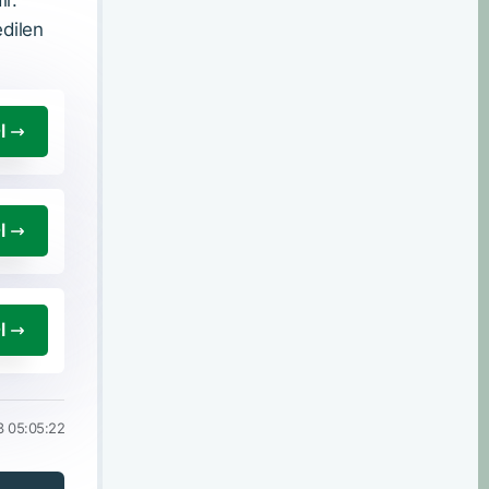
ır.
edilen
l
l
l
 05:05:22