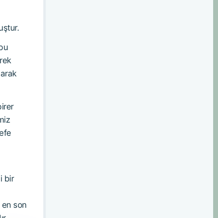
uştur.
 bu
erek
larak
irer
miz
defe
 bir
a en son