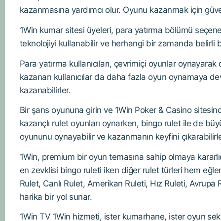
kazanmasına yardımcı olur. Oyunu kazanmak için güvenili
1Win kumar sitesi üyeleri, para yatırma bölümü seçenek
teknolojiyi kullanabilir ve herhangi bir zamanda belirli bi
Para yatırma kullanıcıları, çevrimiçi oyunlar oynayar
kazanan kullanıcılar da daha fazla oyun oynamaya dev
kazanabilirler.
Bir şans oyununa girin ve 1Win Poker & Casino sitesin
kazançlı rulet oyunları oynarken, bingo rulet ile de b
oyununu oynayabilir ve kazanmanın keyfini çıkarabilirle
1Win, premium bir oyun temasına sahip olmaya kararlıdır
en zevklisi bingo ruleti iken diğer rulet türleri hem eğle
Rulet, Canlı Rulet, Amerikan Ruleti, Hız Ruleti, Avrupa
harika bir yol sunar.
1Win TV 1Win hizmeti, ister kumarhane, ister oyun sekt