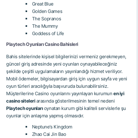
Great Blue
Golden Games
The Sopranos
The Mummy
Goddess of Life
Playtech Oyunları Casino Bahisleri
Bahis sitelerinde kişisel bilgilerinizi vermeniz gerekmeyen,
güncel giriş adresinde yeni oyunları oynayabileceğiniz
şekilde çeşitli uygulamaların yayınlandığı hizmet veriliyor.
Mobil ödemeler, bilgisayardan giriş için uygun sayfa ve yeni
oyun türleri aracılığıyla başvuruda bulunabilirsiniz.
Müşterilerine Casino oyunlarını yayınlayan kurumun
en iyi
casino siteleri
arasında gösterilmesinin temel nedeni
Playtech oyunları
oynatan kurum gibi kaliteli servislerle şu
oyunlar için anlaşma yapmış olmasıdır.
Neptune’s Kingdom
Zhao Cai Jin Bao