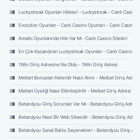
Luckystreak Oyunları Hileleri - Luckystreak - Canlı Casino S
Evolution Oyunları - Canlı Casino Oyunları - Canlı Casino Si
Amatic Oyunlarında Hile Var Mı -Canlı Casino Siteleri
En Çok Kazandıran Luckystreak Oyunları - Canlı Casino Sit
1Win Giriş Adresine Ne Oldu - 1Win Giriş Adresi
Melbet Bonusları Nelerdir Nasıl Alınır - Melbet Giriş Adresi
Melbet Üyeliği Nasıl Etkinleştirilir - Melbet Giriş Adresi
Betandyou Giriş Sorunları Var Mı - Betandyou Giriş Adresi
Betandyou Nasıl Bir Web Sitesidir - Betandyou Giriş Adres
Betandyou Sanal Bahis Seçenekleri - Betandyou Giriş Adr