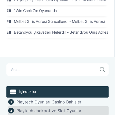
1Win Canlı Zar Oyununda
Melbet Giriş Adresi Güncellendi - Melbet Giriş Adresi
Betandyou Şikayetleri Nelerdir - Betandyou Giriş Adresi
İçindekiler
Playtech Oyunları Casino Bahisleri
Playtech Jackpot ve Slot Oyunları