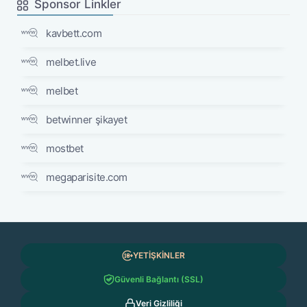
Sponsor Linkler
kavbett.com
melbet.live
melbet
betwinner şikayet
mostbet
megaparisite.com
YETİŞKİNLER
Güvenli Bağlantı (SSL)
Veri Gizliliği