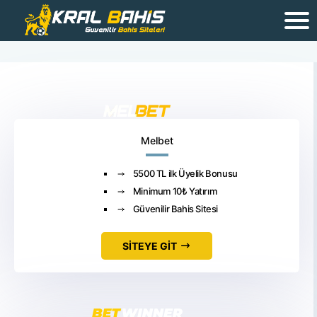
Melbet
5500 TL ilk Üyelik Bonusu
Minimum 10₺ Yatırım
Güvenilir Bahis Sitesi
SİTEYE GİT