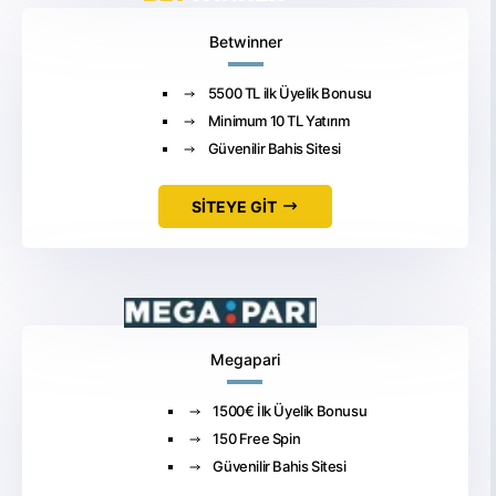
Betwinner
5500 TL ilk Üyelik Bonusu
Minimum 10 TL Yatırım
Güvenilir Bahis Sitesi
SİTEYE GİT
Megapari
1500€ İlk Üyelik Bonusu
150 Free Spin
Güvenilir Bahis Sitesi