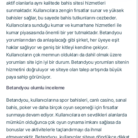
aktif olanlarla aynı kalitede bahis sitesi hizmetleri
sunmaktadır. Kullanıcılara zengin fırsatlar sunar ve yüksek
bahisler sağlar, bu sayede bahis tutkunlarını cezbeder.
Kullanıcılara sunduğu kumar ve kumarhane hizmetleri ile
kumar piyasasında önemli bir yer tutmaktadır. Betandyou
yorumlarından da anlaşılacağı gibi şirket, her üyeye eşit
haklar sağlıyor ve geniş bir kitleyi kendine çekiyor.
Kullanıcıların çok memnun oldukları da dahil olmak üzere
yorumları site için iyi bir durum. Betandyou yorumları sitenin
hizmetini doğruluyor ve siteye olan talep artışında büyük
paya sahip görünüyor.
Betandyou olumlu inceleme
Betandyou, kullanıcılarına spor bahisleri, canlı casino, sanal
bahis, poker ve daha birçok oyun seçeneği için fırsatlar
sunmaya devam ediyor. Kullanıcılara en sevdikleri alanlarda
mümkün olduğunca çok oyun oynama imkanı sağlasa da
bonuslar ve aktivitelerle taçlandırmayı da ihmal
etmeyecektir. Betandyou, kullanıcılar siteye döndükçe dikkat