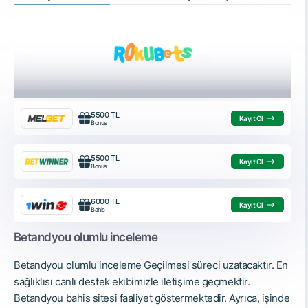
5500 TL
Kayıt Ol
Bonus
5500 TL
Kayıt Ol
Bonus
6000 TL
Kayıt Ol
Bahis
Betandyou olumlu inceleme
Betandyou olumlu inceleme Geçilmesi süreci uzatacaktır. En
sağlıklısı canlı destek ekibimizle iletişime geçmektir.
Betandyou bahis sitesi faaliyet göstermektedir. Ayrıca, işinde