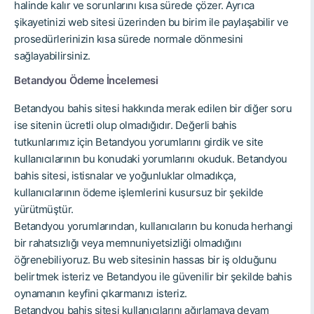
halinde kalır ve sorunlarını kısa sürede çözer. Ayrıca
şikayetinizi web sitesi üzerinden bu birim ile paylaşabilir ve
prosedürlerinizin kısa sürede normale dönmesini
sağlayabilirsiniz.
Betandyou Ödeme İncelemesi
Betandyou bahis sitesi hakkında merak edilen bir diğer soru
ise sitenin ücretli olup olmadığıdır. Değerli bahis
tutkunlarımız için Betandyou yorumlarını girdik ve site
kullanıcılarının bu konudaki yorumlarını okuduk. Betandyou
bahis sitesi, istisnalar ve yoğunluklar olmadıkça,
kullanıcılarının ödeme işlemlerini kusursuz bir şekilde
yürütmüştür.
Betandyou yorumlarından, kullanıcıların bu konuda herhangi
bir rahatsızlığı veya memnuniyetsizliği olmadığını
öğrenebiliyoruz. Bu web sitesinin hassas bir iş olduğunu
belirtmek isteriz ve Betandyou ile güvenilir bir şekilde bahis
oynamanın keyfini çıkarmanızı isteriz.
Betandyou bahis sitesi kullanıcılarını ağırlamaya devam