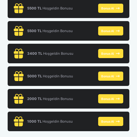
5500 TL
Hoşgeldin Bonusu
Bonus Al
5500 TL
Hoşgeldin Bonusu
Bonus Al
3400 TL
Hoşgeldin Bonusu
Bonus Al
5000 TL
Hoşgeldin Bonusu
Bonus Al
2000 TL
Hoşgeldin Bonusu
Bonus Al
1000 TL
Hoşgeldin Bonusu
Bonus Al