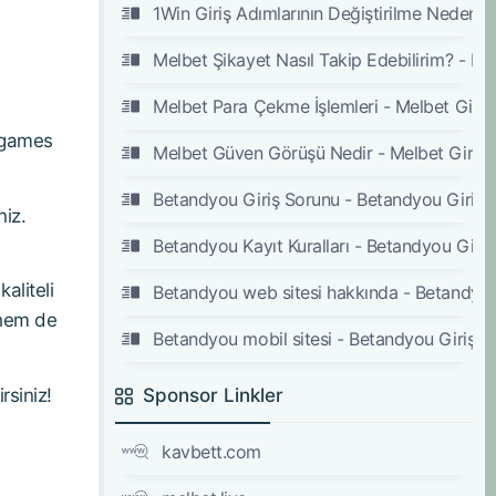
1Win Giriş Adımlarının Değiştirilme Nedeni -
Melbet Şikayet Nasıl Takip Edebilirim? - Mel
Melbet Para Çekme İşlemleri - Melbet Giriş
l games
Melbet Güven Görüşü Nedir - Melbet Giriş 
Betandyou Giriş Sorunu - Betandyou Giriş A
niz.
Betandyou Kayıt Kuralları - Betandyou Giriş
aliteli
Betandyou web sitesi hakkında - Betandyou
 hem de
Betandyou mobil sitesi - Betandyou Giriş A
rsiniz!
Sponsor Linkler
kavbett.com