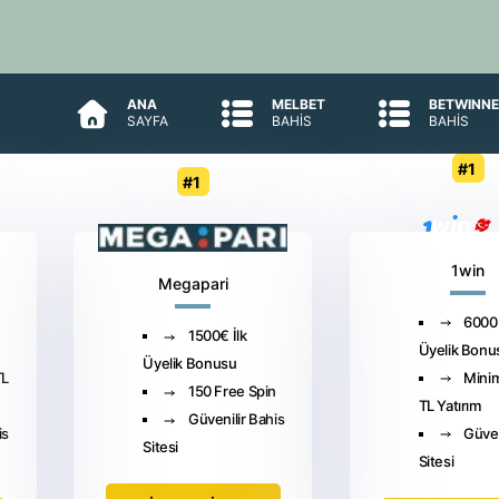
ANA
MELBET
BETWINN
SAYFA
BAHİS
BAHİS
1win
Megapari
6000 
1500€ İlk
Üyelik Bonu
Üyelik Bonusu
TL
Mini
150 Free Spin
TL Yatırım
Güvenilir Bahis
is
Güven
Sitesi
Sitesi