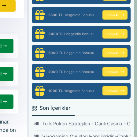
T
5500 TL
Hoşgeldin Bonusu
Bonus Al
3400 TL
Hoşgeldin Bonusu
Bonus Al
l
5000 TL
Hoşgeldin Bonusu
Bonus Al
2000 TL
Hoşgeldin Bonusu
Bonus Al
l
1000 TL
Hoşgeldin Bonusu
Bonus Al
l
Son İçerikler
unar.
Türk Pokeri Stratejileri - Canlı Casino - Canl
rında ön
Vivogaming Oyunları Hangileridir -Canlı Casi