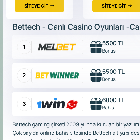
SİTEYE GİT
SİTEYE GİT
Bettech - Canlı Casino Oyunları -Can
5500 TL
1
Bonus
5500 TL
2
Bonus
6000 TL
3
Bahis
Bettech gaming şirketi 2009 yılında kurulan bir yazılım 
Çok sayıda online bahis sitesinde Bettech alt yapı deste