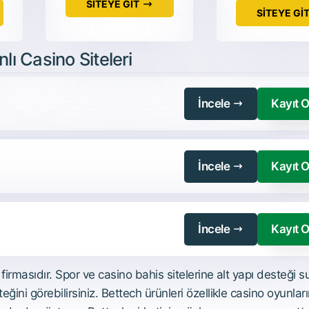
SİTEYE GİT
SİTEYE Gİ
lı Casino Siteleri
İncele
Kayıt O
İncele
Kayıt O
İncele
Kayıt O
firmasıdır. Spor ve casino bahis sitelerine alt yapı desteği s
ğini görebilirsiniz. Bettech ürünleri özellikle casino oyunla