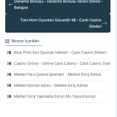
Deneme Bonusu - Deneme Bonusu Veren Siteler -
Betspor
Tom Horn Oyunları Güvenilir Mi - Canlı Casino
Siteleri
Benzer İçerikler
Blue Print Slot Oyunları Hileleri - Canlı Casino Siteleri
Casino Online - Online Canlı Casino - Canlı Casino Siteleri
Melbet Para Çekme İşlemleri - Melbet Giriş Adresi
Melbet Güncel Adres - Melbet Giriş Adresi
Melbet Giriş Yapmakta Sorun Mu Yaşıyorsunuz