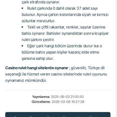
çark etrafında oynanır.
Rulet çarkında 0 dahil olarak 37 adet sayı
bulunur. Ayrıca çarkın kolonlarında siyah ve kırmızı
sütunlar mevcuttur.
Tekli ve çiftli rakamlar, renkler, sayılar üzerine
bahis oynanır. Bahisler oynandıktan sonra krupiyer
rulet çarkını çevirir.
Eğer çark hangi bölüm üzerinde durur ise o
bölüme bahis yapan kişiler kazanç elde etme
şansına sahip olur.
Casino rulet hangi sitelerde oynanır
; güvenilir, Türkçe dil
seçeneği ile hizmet veren casino sitelerinde rulet oyununu
oynamanız mümkündür.
Yayınlanma:
2025-06-03 21:00:50
Güncelleme:
2026-03-06 19:27:38