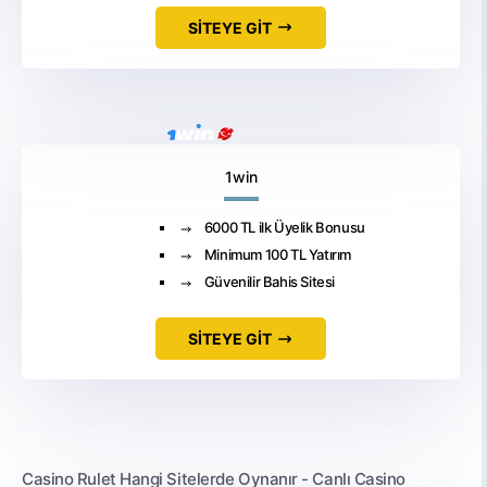
SİTEYE GİT
1win
6000 TL ilk Üyelik Bonusu
Minimum 100 TL Yatırım
Güvenilir Bahis Sitesi
SİTEYE GİT
Casino Rulet Hangi Sitelerde Oynanır - Canlı Casino