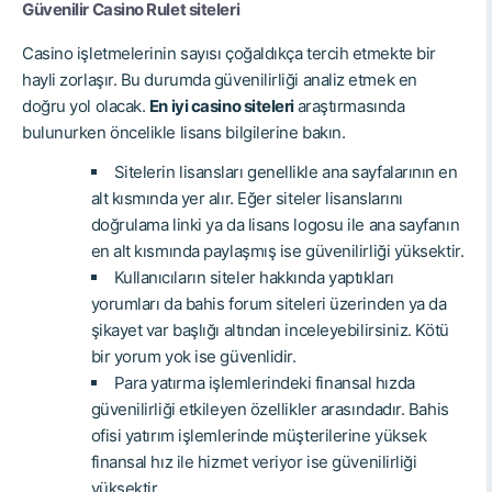
Güvenilir Casino Rulet siteleri
Casino işletmelerinin sayısı çoğaldıkça tercih etmekte bir
hayli zorlaşır. Bu durumda güvenilirliği analiz etmek en
doğru yol olacak.
En iyi casino siteleri
araştırmasında
bulunurken öncelikle lisans bilgilerine bakın.
Sitelerin lisansları genellikle ana sayfalarının en
alt kısmında yer alır. Eğer siteler lisanslarını
doğrulama linki ya da lisans logosu ile ana sayfanın
en alt kısmında paylaşmış ise güvenilirliği yüksektir.
Kullanıcıların siteler hakkında yaptıkları
yorumları da bahis forum siteleri üzerinden ya da
şikayet var başlığı altından inceleyebilirsiniz. Kötü
bir yorum yok ise güvenlidir.
Para yatırma işlemlerindeki finansal hızda
güvenilirliği etkileyen özellikler arasındadır. Bahis
ofisi yatırım işlemlerinde müşterilerine yüksek
finansal hız ile hizmet veriyor ise güvenilirliği
yüksektir.