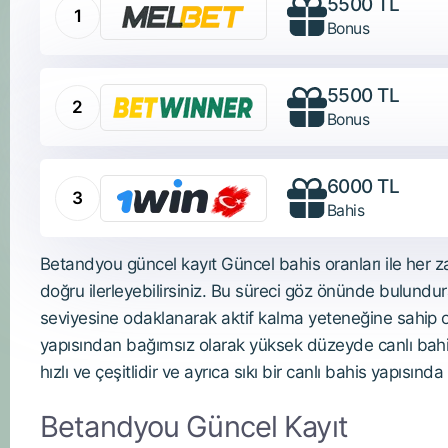
5500 TL
1
Bonus
5500 TL
2
Bonus
6000 TL
3
Bahis
Betandyou güncel kayıt Güncel bahis oranları ile her za
doğru ilerleyebilirsiniz. Bu süreci göz önünde bulundur
seviyesine odaklanarak aktif kalma yeteneğine sahip o
yapısından bağımsız olarak yüksek düzeyde canlı bahi
hızlı ve çeşitlidir ve ayrıca sıkı bir canlı bahis yapısın
Betandyou Güncel Kayıt