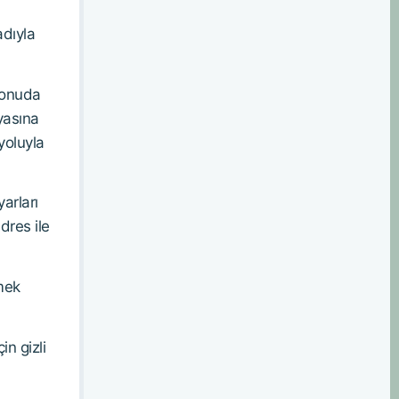
adıyla
konuda
yasına
yoluyla
arları
dres ile
mek
in gizli