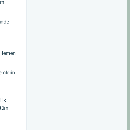
çim
çinde
r. Hemen
temlerin
lik
 tüm