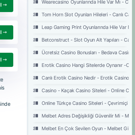
Wearecasino Oyunlarında Hile Var Mı - Canlı
l
Tom Horn Slot Oyunları Hileleri - Canlı Casin
Leap Gaming Print Oyunlarında Hile Var Mı -
l
Betconstruct - Slot Oyun Alt Yapıları - Canlı
Ücretsiz Casino Bonusları - Bedava Casino B
l
Erotik Casino Hangi Sitelerde Oynanır -Canlı
Canlı Erotik Casino Nedir - Erotik Casino Oy
ze
his
Casino - Kaçak Casino Siteleri - Online Casi
Online Türkçe Casino Siteleri - Çevrimiçi Tü
sinde
Melbet Adres Değişikliği Güvenilir Mi - Melb
Melbet En Çok Sevilen Oyun - Melbet Giriş