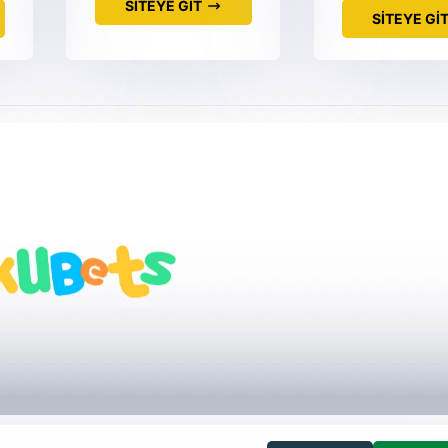
SİTEYE GİT
SİTEYE Gİ