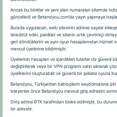
Ancak bu bloklar ve yeni alan numaraları sitemde hızla
güncelledi ve Betandyou.com’da yayın yapmaya başla
Burada uygulanan, web sitesinin adrese sayılar ekley
tereddüt eder, panikler ve sitenin artık çevrimiçi ol
geri döndüklerini ve aynı oyun hesaplarından hizmet 
mevcut üyelerine bildirmiştir.
Üyelerinin hesapları ve içerdikleri tutarlar da güvenli b
değiştirilerek veya bir VPN programı satın alınarak çöz
üyeliklerini oluşturabilir ve güvenli bir şekilde oyuna baş
Betandyou, Türkiye’den bahisçilerin kaydolmasına izi
isteyenler önce Betandyou mevcut giriş adresini sormal
Giriş adresi BTK tarafından bloke edilmiştir, bu durumda 
bir adrestir.