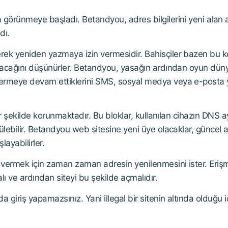
 görünmeye başladı. Betandyou, adres bilgilerini yeni alan 
dı.
erek yeniden yazmaya izin vermesidir. Bahisçiler bazen bu 
mayacağını düşünürler. Betandyou, yasağın ardından oyun dün
vermeye devam ettiklerini SMS, sosyal medya veya e-posta 
ir şekilde korunmaktadır. Bu bloklar, kullanılan cihazın DNS ay
ülebilir. Betandyou web sitesine yeni üye olacaklar, güncel a
layabilirler.
n vermek için zaman zaman adresin yenilenmesini ister. Eriş
ı ve ardından siteyi bu şekilde açmalıdır.
giriş yapamazsınız. Yani illegal bir sitenin altında olduğu iç