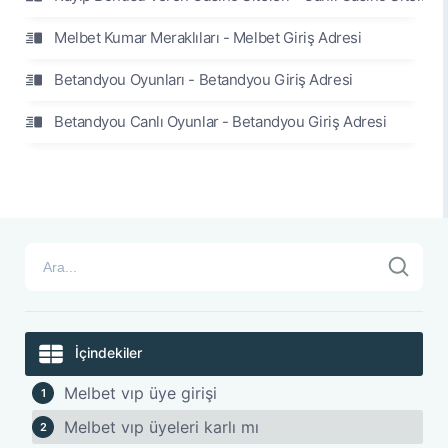
Melbet Kumar Meraklıları - Melbet Giriş Adresi
Betandyou Oyunları - Betandyou Giriş Adresi
Betandyou Canlı Oyunlar - Betandyou Giriş Adresi
İçindekiler
Melbet vıp üye girişi
Melbet vıp üyeleri karlı mı