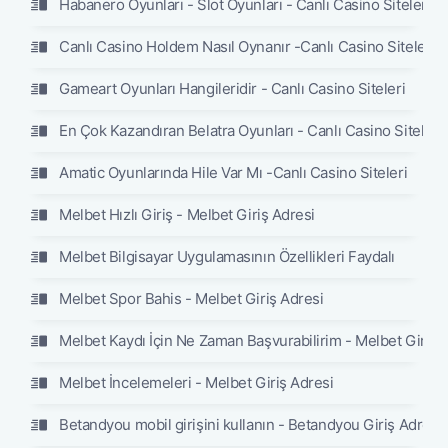
Habanero Oyunları - Slot Oyunları - Canlı Casino Siteleri
Canlı Casino Holdem Nasıl Oynanır -Canlı Casino Siteleri
Gameart Oyunları Hangileridir - Canlı Casino Siteleri
En Çok Kazandıran Belatra Oyunları - Canlı Casino Siteleri
Amatic Oyunlarında Hile Var Mı -Canlı Casino Siteleri
Melbet Hızlı Giriş - Melbet Giriş Adresi
Melbet Bilgisayar Uygulamasının Özellikleri Faydalı
Melbet Spor Bahis - Melbet Giriş Adresi
Melbet Kaydı İçin Ne Zaman Başvurabilirim - Melbet Giriş 
Melbet İncelemeleri - Melbet Giriş Adresi
Betandyou mobil girişini kullanın - Betandyou Giriş Adresi