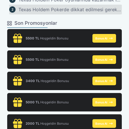
Texas Holdem Pokerde dikkat edilmesi gerekenler
Son Promosyonlar
5500 TL
Hoşgeldin Bonusu
Bonus Al
5500 TL
Hoşgeldin Bonusu
Bonus Al
3400 TL
Hoşgeldin Bonusu
Bonus Al
5000 TL
Hoşgeldin Bonusu
Bonus Al
2000 TL
Hoşgeldin Bonusu
Bonus Al