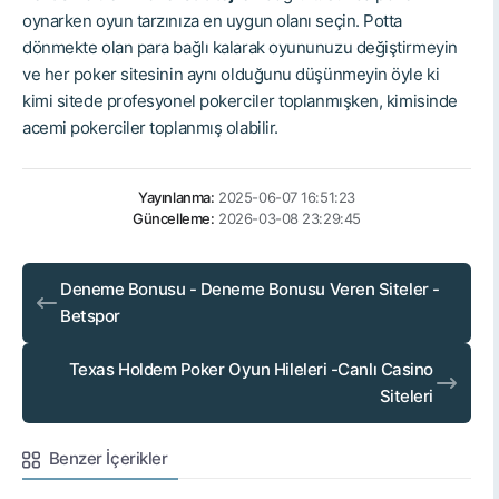
oynarken oyun tarzınıza en uygun olanı seçin. Potta
dönmekte olan para bağlı kalarak oyununuzu değiştirmeyin
ve her poker sitesinin aynı olduğunu düşünmeyin öyle ki
kimi sitede profesyonel pokerciler toplanmışken, kimisinde
acemi pokerciler toplanmış olabilir.
Yayınlanma:
2025-06-07 16:51:23
Güncelleme:
2026-03-08 23:29:45
Deneme Bonusu - Deneme Bonusu Veren Siteler -
Betspor
Texas Holdem Poker Oyun Hileleri -Canlı Casino
Siteleri
Benzer İçerikler