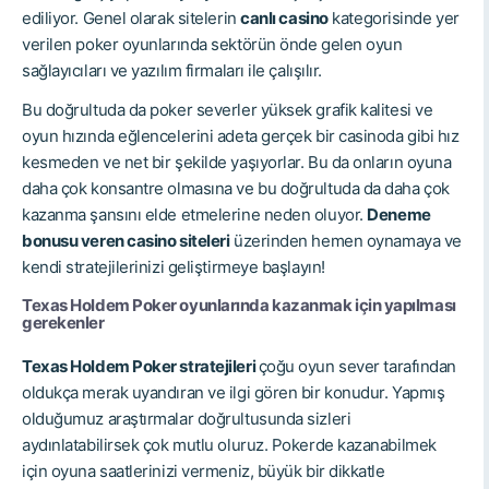
ediliyor. Genel olarak sitelerin
canlı casino
kategorisinde yer
verilen poker oyunlarında sektörün önde gelen oyun
sağlayıcıları ve yazılım firmaları ile çalışılır.
Bu doğrultuda da poker severler yüksek grafik kalitesi ve
oyun hızında eğlencelerini adeta gerçek bir casinoda gibi hız
kesmeden ve net bir şekilde yaşıyorlar. Bu da onların oyuna
daha çok konsantre olmasına ve bu doğrultuda da daha çok
kazanma şansını elde etmelerine neden oluyor.
Deneme
bonusu veren casino siteleri
üzerinden hemen oynamaya ve
kendi stratejilerinizi geliştirmeye başlayın!
Texas Holdem Poker oyunlarında kazanmak için yapılması
gerekenler
Texas Holdem Poker stratejileri
çoğu oyun sever tarafından
oldukça merak uyandıran ve ilgi gören bir konudur. Yapmış
olduğumuz araştırmalar doğrultusunda sizleri
aydınlatabilirsek çok mutlu oluruz. Pokerde kazanabilmek
için oyuna saatlerinizi vermeniz, büyük bir dikkatle