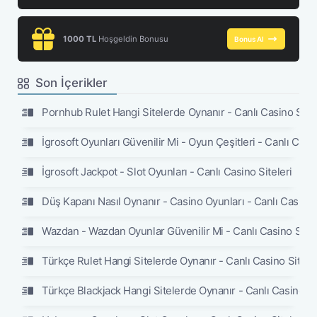
1000 TL
Hoşgeldin Bonusu
Bonus Al
Son İçerikler
Pornhub Rulet Hangi Sitelerde Oynanır - Canlı Casino Sitel
İgrosoft Oyunları Güvenilir Mi - Oyun Çeşitleri - Canlı Casin
İgrosoft Jackpot - Slot Oyunları - Canlı Casino Siteleri
Düş Kapanı Nasıl Oynanır - Casino Oyunları - Canlı Casino S
Wazdan - Wazdan Oyunlar Güvenilir Mi - Canlı Casino Sitel
Türkçe Rulet Hangi Sitelerde Oynanır - Canlı Casino Siteler
Türkçe Blackjack Hangi Sitelerde Oynanır - Canlı Casino Si