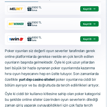
5500 TL
Kayıt Ol
Bonus
5500 TL
Kayıt Ol
Bonus
6000 TL
Kayıt Ol
Bahis
Poker oyunları siz değerli oyun severler tarafından gerek
online platformlarda gerekse reelde en çok tercih edilen
oyunların başında gelmektedir. Öyle ki çok uzun yıllardan
beri büyük bir hazla oynanan poker oyunlarında kazanma
hırsı oyun heyecanını hep en üstte tutuyor. Son zamanlarda
özellikle
yurt dışı casino siteleri
poker oyunlarına ciddi bir
bölüm ayırıyor ve bu doğrultuda da tercih edilirlikleri artıyor.
Öyle ki ciddi bir kullanıcı kitlesine sahip olan poker kategorisi
bu şekilde online siteler üzerinden oyun severlerin dilediği
zaman giriş yaparak oynayabildikleri için çok fazla tercih