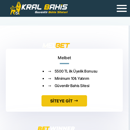
Melbet
5500 TL ilk Üyelik Bonusu
Minimum 10₺ Yatırım
Güvenilir Bahis Sitesi
SİTEYE GİT