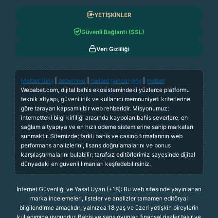
YETİŞKİNLER
Güvenli Bağlantı (SSL)
Veri Gizliliği
Melbet Giriş
|
betwinner
|
melbet güncel giriş
|
melbet
Webabet.com, dijital bahis ekosistemindeki yüzlerce platformu
teknik altyapı, güvenilirlik ve kullanıcı memnuniyeti kriterlerine
göre tarayan kapsamlı bir web rehberidir. Misyonumuz;
internetteki bilgi kirliliği arasında kaybolan bahis severlere, en
sağlam altyapıya ve en hızlı ödeme sistemlerine sahip markaları
sunmaktır. Sitemizde; farklı bahis ve casino firmalarının web
performans analizlerini, lisans doğrulamalarını ve bonus
karşılaştırmalarını bulabilir; tarafsız editörlerimiz sayesinde dijital
dünyadaki en güvenli limanları keşfedebilirsiniz.
İnternet Güvenliği ve Yasal Uyarı (+18): Bu web sitesinde yayınlanan
marka incelemeleri, listeler ve analizler tamamen editöryal
bilgilendirme amaçlıdır; yalnızca 18 yaş ve üzeri yetişkin bireylerin
kullanımına uygundur. Bahis ve şans oyunları finansal riskler taşır ve