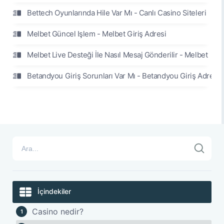
Bettech Oyunlarında Hile Var Mı - Canlı Casino Siteleri
Melbet Güncel Işlem - Melbet Giriş Adresi
Melbet Live Desteği İle Nasıl Mesaj Gönderilir - Melbet
Betandyou Giriş Sorunları Var Mı - Betandyou Giriş Adresi
İçindekiler
Casino nedir?