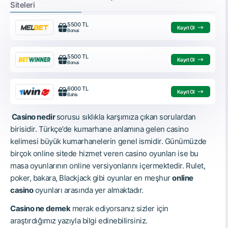
Siteleri
5500 TL
Kayıt Ol
Bonus
5500 TL
Kayıt Ol
Bonus
6000 TL
Kayıt Ol
Bahis
Casino nedir
sorusu sıklıkla karşımıza çıkan sorulardan
birisidir. Türkçe’de kumarhane anlamına gelen casino
kelimesi büyük kumarhanelerin genel ismidir. Günümüzde
birçok online sitede hizmet veren casino oyunları ise bu
masa oyunlarının online versiyonlarını içermektedir. Rulet,
poker, bakara, Blackjack gibi oyunlar en meşhur
online
casino
oyunları arasında yer almaktadır.
Casino ne demek
merak ediyorsanız sizler için
araştırdığımız yazıyla bilgi edinebilirsiniz.