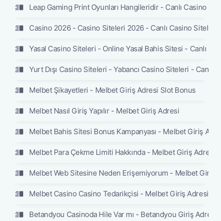
Leap Gaming Print Oyunları Hangileridir - Canlı Casino Site
Casino 2026 - Casino Siteleri 2026 - Canlı Casino Siteleri
Yasal Casino Siteleri - Online Yasal Bahis Sitesi - Canlı Cas
Yurt Dışı Casino Siteleri - Yabancı Casino Siteleri - Canlı C
Melbet Şikayetleri - Melbet Giriş Adresi Slot Bonus
Melbet Nasıl Giriş Yapılır - Melbet Giriş Adresi
Melbet Bahis Sitesi Bonus Kampanyası - Melbet Giriş Adre
Melbet Para Çekme Limiti Hakkında - Melbet Giriş Adresi
Melbet Web Sitesine Neden Erişemiyorum - Melbet Giriş A
Melbet Casino Casino Tedarikçisi - Melbet Giriş Adresi
Betandyou Casinoda Hile Var mı - Betandyou Giriş Adresi