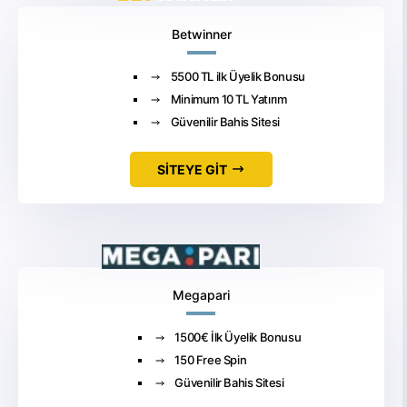
Betwinner
5500 TL ilk Üyelik Bonusu
Minimum 10 TL Yatırım
Güvenilir Bahis Sitesi
SİTEYE GİT
Megapari
1500€ İlk Üyelik Bonusu
150 Free Spin
Güvenilir Bahis Sitesi