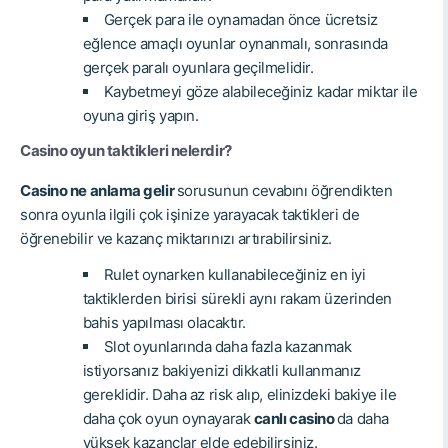
Gerçek para ile oynamadan önce ücretsiz
eğlence amaçlı oyunlar oynanmalı, sonrasında
gerçek paralı oyunlara geçilmelidir.
Kaybetmeyi göze alabileceğiniz kadar miktar ile
oyuna giriş yapın.
Casino oyun taktikleri nelerdir?
Casino ne anlama gelir
sorusunun cevabını öğrendikten
sonra oyunla ilgili çok işinize yarayacak taktikleri de
öğrenebilir ve kazanç miktarınızı artırabilirsiniz.
Rulet oynarken kullanabileceğiniz en iyi
taktiklerden birisi sürekli aynı rakam üzerinden
bahis yapılması olacaktır.
Slot oyunlarında daha fazla kazanmak
istiyorsanız bakiyenizi dikkatli kullanmanız
gereklidir. Daha az risk alıp, elinizdeki bakiye ile
daha çok oyun oynayarak
canlı casino
da daha
yüksek kazançlar elde edebilirsiniz.