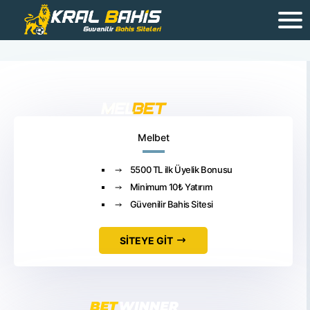
Melbet
5500 TL ilk Üyelik Bonusu
Minimum 10₺ Yatırım
Güvenilir Bahis Sitesi
SİTEYE GİT