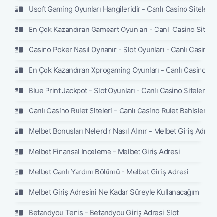
Usoft Gaming Oyunları Hangileridir - Canlı Casino Siteleri
En Çok Kazandıran Gameart Oyunları - Canlı Casino Siteler
Casino Poker Nasıl Oynanır - Slot Oyunları - Canlı Casino S
En Çok Kazandıran Xprogaming Oyunları - Canlı Casino Sit
Blue Print Jackpot - Slot Oyunları - Canlı Casino Siteleri
Canlı Casino Rulet Siteleri - Canlı Casino Rulet Bahisleri - 
Melbet Bonusları Nelerdir Nasıl Alınır - Melbet Giriş Adresi
Melbet Finansal Inceleme - Melbet Giriş Adresi
Melbet Canlı Yardım Bölümü - Melbet Giriş Adresi
Melbet Giriş Adresini Ne Kadar Süreyle Kullanacağım
Betandyou Tenis - Betandyou Giriş Adresi Slot