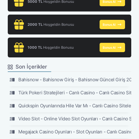
5000 TL
Hoşgeldin Bonusu
Bonus Al
2000 TL
Hoşgeldin Bonusu
Bonus Al
1000 TL
Hoşgeldin Bonusu
Bonus Al
Son İçerikler
Bahisnow - Bahisnow Giriş - Bahisnow Güncel Giriş 2026
Türk Pokeri Stratejileri - Canlı Casino - Canlı Casino Siteler
Quickspin Oyunlarında Hile Var Mı - Canlı Casino Siteleri
Video Slot - Online Video Slot Oyunları - Canlı Casino Sitel
Megajack Casino Oyunları - Slot Oyunları - Canlı Casino Sit