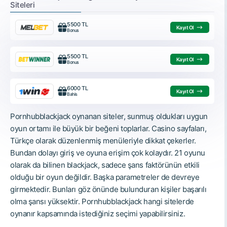
Siteleri
5500 TL
Kayıt Ol
Bonus
5500 TL
Kayıt Ol
Bonus
6000 TL
Kayıt Ol
Bahis
Pornhubblackjack oynanan siteler, sunmuş oldukları uygun
oyun ortamı ile büyük bir beğeni toplarlar. Casino sayfaları,
Türkçe olarak düzenlenmiş menüleriyle dikkat çekerler.
Bundan dolayı giriş ve oyuna erişim çok kolaydır. 21 oyunu
olarak da bilinen blackjack, sadece şans faktörünün etkili
olduğu bir oyun değildir. Başka parametreler de devreye
girmektedir. Bunları göz önünde bulunduran kişiler başarılı
olma şansı yüksektir. Pornhubblackjack hangi sitelerde
oynanır kapsamında istediğiniz seçimi yapabilirsiniz.