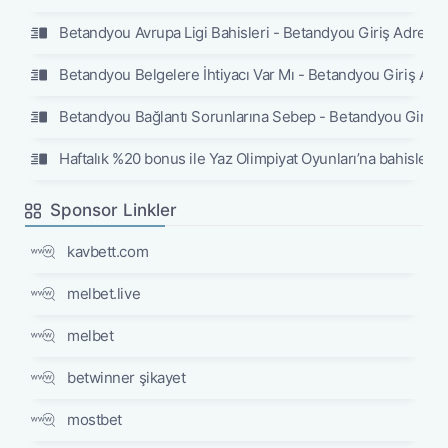
Betandyou Avrupa Ligi Bahisleri - Betandyou Giriş Adresi
Betandyou Belgelere İhtiyacı Var Mı - Betandyou Giriş Adr
Betandyou Bağlantı Sorunlarına Sebep - Betandyou Giriş 
Haftalık %20 bonus ile Yaz Olimpiyat Oyunları’na bahislerini
Sponsor Linkler
kavbett.com
melbet.live
melbet
betwinner şikayet
mostbet