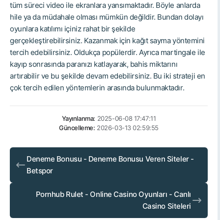
tüm süreci video ile ekranlara yansımaktadır. Böyle anlarda
hile ya da müdahale olması mümkün değildir. Bundan dolayı
oyunlara katılımı içiniz rahat bir şekilde
gerçekleştirebilirsiniz. Kazanmak için kağıt sayma yöntemini
tercih edebilirsiniz. Oldukça popülerdir. Ayrıca martingale ile
kayıp sonrasında paranızı katlayarak, bahis miktarını
artırabilir ve bu şekilde devam edebilirsiniz. Bu iki strateji en
çok tercih edilen yöntemlerin arasında bulunmaktadır.
Yayınlanma:
2025-06-08 17:47:11
Güncelleme:
2026-03-13 02:59:55
Deneme Bonusu - Deneme Bonusu Veren Siteler -
Betspor
Pornhub Rulet - Online Casino Oyunları - Canlı
Casino Siteleri