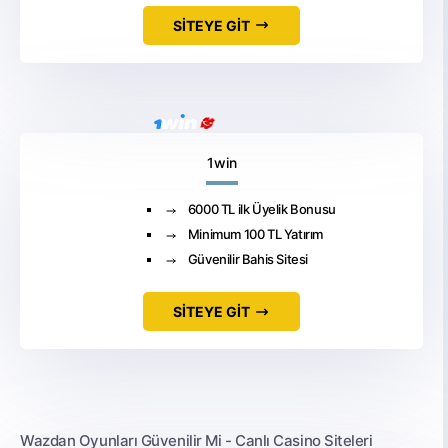
SİTEYE GİT
1win
6000 TL ilk Üyelik Bonusu
Minimum 100 TL Yatırım
Güvenilir Bahis Sitesi
SİTEYE GİT
Wazdan Oyunları Güvenilir Mi - Canlı Casino Siteleri