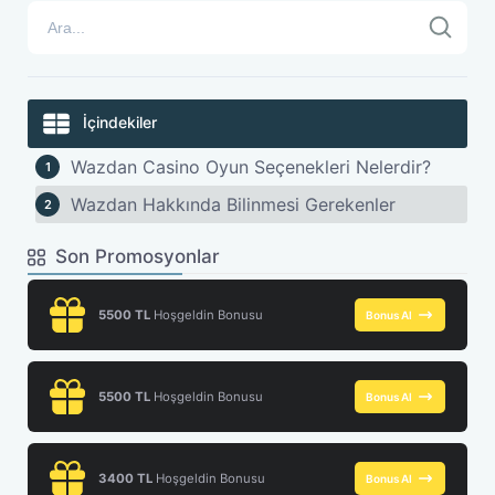
İçindekiler
Wazdan Casino Oyun Seçenekleri Nelerdir?
Wazdan Hakkında Bilinmesi Gerekenler
Son Promosyonlar
5500 TL
Hoşgeldin Bonusu
Bonus Al
5500 TL
Hoşgeldin Bonusu
Bonus Al
3400 TL
Hoşgeldin Bonusu
Bonus Al