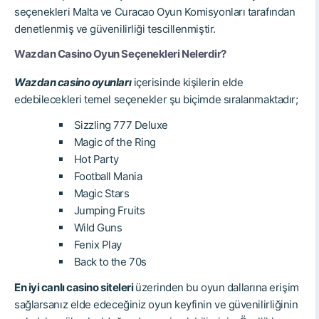
seçenekleri Malta ve Curacao Oyun Komisyonları tarafından
denetlenmiş ve güvenilirliği tescillenmiştir.
Wazdan Casino Oyun Seçenekleri Nelerdir?
Wazdan casino oyunları
içerisinde kişilerin elde
edebilecekleri temel seçenekler şu biçimde sıralanmaktadır;
Sizzling 777 Deluxe
Magic of the Ring
Hot Party
Football Mania
Magic Stars
Jumping Fruits
Wild Guns
Fenix Play
Back to the 70s
En iyi canlı casino siteleri
üzerinden bu oyun dallarına erişim
sağlarsanız elde edeceğiniz oyun keyfinin ve güvenilirliğinin