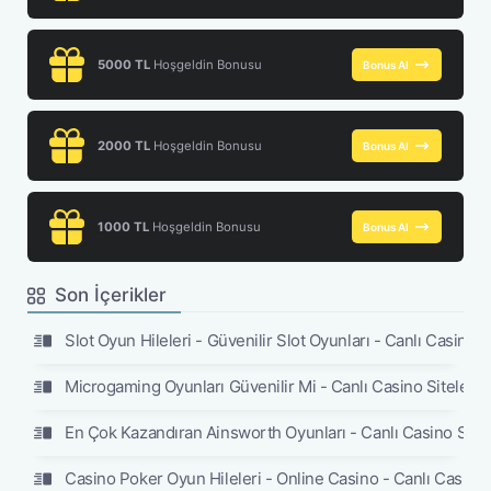
5000 TL
Hoşgeldin Bonusu
Bonus Al
2000 TL
Hoşgeldin Bonusu
Bonus Al
1000 TL
Hoşgeldin Bonusu
Bonus Al
Son İçerikler
Slot Oyun Hileleri - Güvenilir Slot Oyunları - Canlı Casino Si
Microgaming Oyunları Güvenilir Mi - Canlı Casino Siteleri
En Çok Kazandıran Ainsworth Oyunları - Canlı Casino Sitel
Casino Poker Oyun Hileleri - Online Casino - Canlı Casino S