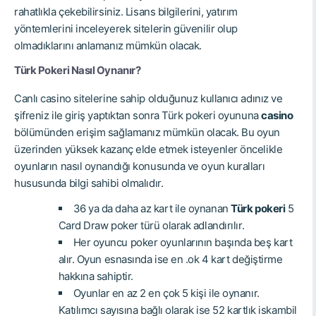
rahatlıkla çekebilirsiniz. Lisans bilgilerini, yatırım
yöntemlerini inceleyerek sitelerin güvenilir olup
olmadıklarını anlamanız mümkün olacak.
Türk Pokeri Nasıl Oynanır?
Canlı casino sitelerine sahip olduğunuz kullanıcı adınız ve
şifreniz ile giriş yaptıktan sonra Türk pokeri oyununa
casino
bölümünden erişim sağlamanız mümkün olacak. Bu oyun
üzerinden yüksek kazanç elde etmek isteyenler öncelikle
oyunların nasıl oynandığı konusunda ve oyun kuralları
hususunda bilgi sahibi olmalıdır.
36 ya da daha az kart ile oynanan
Türk pokeri
5
Card Draw poker türü olarak adlandırılır.
Her oyuncu poker oyunlarının başında beş kart
alır. Oyun esnasında ise en .ok 4 kart değiştirme
hakkına sahiptir.
Oyunlar en az 2 en çok 5 kişi ile oynanır.
Katılımcı sayısına bağlı olarak ise 52 kartlık iskambil