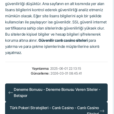
güvenilirliği düşüktür. Ana sayfanın en alt kısmında yer alan
lisans bilgilerini kontrol ederek güvenilirliği analiz etmeniz
mümkün olacak. Eğer site lisans bilgilerini açık bir şekilde
kullanıcıları ile paylaşıyor ise güvenlidir. SSL güvenli internet
sertifikasına sahip olan sitelerinde güvenilirliği yüksek olur.
Bu sitelerde kişisel bilgiler ve hesap bilgileri şifrelenerek
koruma altına alınır.
Güvenilir canlı casino siteleri
para
yatırma ve para çekme işlemlerinde müşterilerine sıkıntı
yaşatmaz.
Yayınlanma:
2025-06-01 22:13:15
Güncelleme:
2026-03-01 08:45:41
Deneme Bonusu - Deneme Bonusu Veren Siteler -
Betspor
Türk Pokeri Stratejileri - Canlı Casino - Canlı Casino
Siteleri