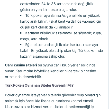
destesinden 24 ile 36 kart arasında değişiklik
gösteren yeni bir deste oluşturulur.
Türk poker oyunlarına As genellikle en yüksek
kart olarak bilinir. Fakat kent ya da floş yapmak için
düşük kart olarak da kullanılabilir.
Kartların büyüklük sıralaması ise şöyledir; kupa,
maça, karo, sinek.
Eğer el sonunda eşitlik olur ise bu sıralamaya
bakılır. En yüksek ele sahip olan kişi Türk pokerinde
kazanma şansına sahip olur.
Canlı casino siteleri
bu oyunu canlı krupiyerler eşliğinde
sunar. Katılımcılar böylelikle kendilerini gerçek bir casino
ortamında hissedebilir.
Türk Pokeri Oynanan Siteler Güvenilir Mi?
Poker oynamak isteyenler sitelerin güvenilir olup olmadığını
anlamak için öncelikle lisans durumlarını kontrol etmeli.
Lisanssız olarak hizmet veren siteler denetlenmediği için