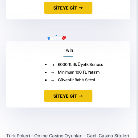
SİTEYE GİT
1win
6000 TL ilk Üyelik Bonusu
Minimum 100 TL Yatırım
Güvenilir Bahis Sitesi
SİTEYE GİT
Türk Pokeri - Online Casino Oyunları - Canlı Casino Siteleri