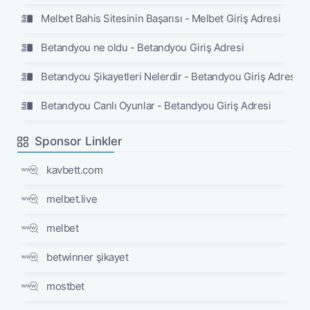
Melbet Bahis Sitesinin Başarısı - Melbet Giriş Adresi
Betandyou ne oldu - Betandyou Giriş Adresi
Betandyou Şikayetleri Nelerdir - Betandyou Giriş Adresi
Betandyou Canlı Oyunlar - Betandyou Giriş Adresi
Sponsor Linkler
kavbett.com
melbet.live
melbet
betwinner şikayet
mostbet