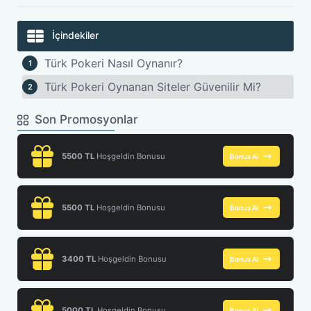
İçindekiler
Türk Pokeri Nasıl Oynanır?
Türk Pokeri Oynanan Siteler Güvenilir Mi?
Son Promosyonlar
5500 TL
Hoşgeldin Bonusu
Bonus Al
5500 TL
Hoşgeldin Bonusu
Bonus Al
3400 TL
Hoşgeldin Bonusu
Bonus Al
5000 TL
Hoşgeldin Bonusu
Bonus Al