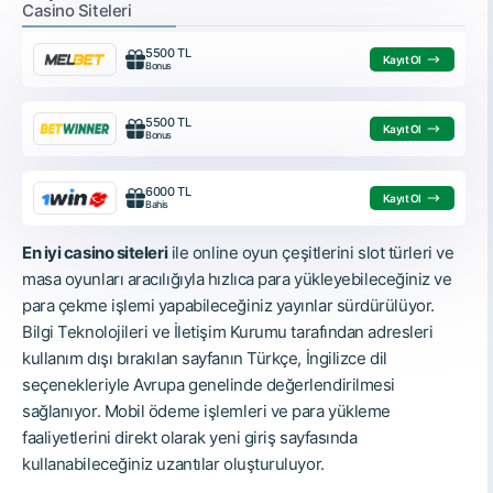
Casino Siteleri
5500 TL
Kayıt Ol
Bonus
5500 TL
Kayıt Ol
Bonus
6000 TL
Kayıt Ol
Bahis
En iyi casino siteleri
ile online oyun çeşitlerini slot türleri ve
masa oyunları aracılığıyla hızlıca para yükleyebileceğiniz ve
para çekme işlemi yapabileceğiniz yayınlar sürdürülüyor.
Bilgi Teknolojileri ve İletişim Kurumu tarafından adresleri
kullanım dışı bırakılan sayfanın Türkçe, İngilizce dil
seçenekleriyle Avrupa genelinde değerlendirilmesi
sağlanıyor. Mobil ödeme işlemleri ve para yükleme
faaliyetlerini direkt olarak yeni giriş sayfasında
kullanabileceğiniz uzantılar oluşturuluyor.