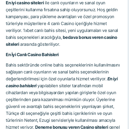
En iyi casino siteleri
ile canlı oyunların ve sanal oyun
çeşitlerini kullanma fırsatına sahip oluyorsunuz. Hoş geldin
kampanyası, para yükleme avantajları ve özel promosyon
türleriyle müşterilere 4 canlı Casino içeriğiyle hizmet
veriliyor. 1xbet canlı bahis sitesi, yeni uygulamaları ve sanal
bahis seçenekleri aracılığıyla,
bedava bonus veren casino
siteleri
arasında gösteriliyor.
En İyi Canlı Casino Bahisleri
Bahis sektöründe online bahis seçeneklerinin kullanılmasını
sağlayan canlı oyunların ve sanal bahis seçeneklerinin
değerlendirilmesi için özel oyunlarla hizmet veriliyor.
En iyi
casino bahisleri
yapılabilen siteler tarafından mobil
cihazlardan veya bilgisayardan yapılan girişlerle özel oyun
çeşitlerinden para kazanılması mümkün oluyor. Üyelerine
güvenli ve avantajlı bahis seçeneklerini yayınlayan şirket,
Türkçe dil seçeneğiyle çeşitli bahis içeriklerinin ve oyun
türlerinin Netent, Ezugi servisleriyle kullanılması amacıyla
hizmet veriyor.
Deneme bonusu veren Casino siteleri
genel