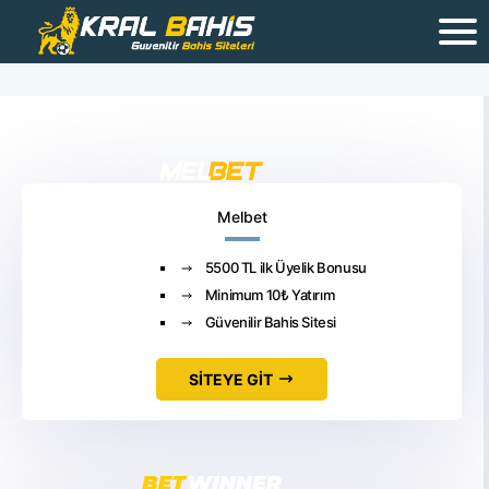
Melbet
5500 TL ilk Üyelik Bonusu
Minimum 10₺ Yatırım
Güvenilir Bahis Sitesi
SİTEYE GİT