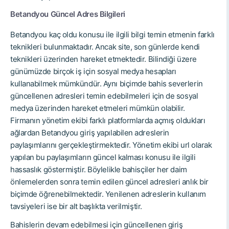
Betandyou Güncel Adres Bilgileri
Betandyou kaç oldu konusu ile ilgili bilgi temin etmenin farklı
teknikleri bulunmaktadır. Ancak site, son günlerde kendi
teknikleri üzerinden hareket etmektedir. Bilindiği üzere
günümüzde birçok iş için sosyal medya hesapları
kullanabilmek mümkündür. Aynı biçimde bahis severlerin
güncellenen adresleri temin edebilmeleri için de sosyal
medya üzerinden hareket etmeleri mümkün olabilir.
Firmanın yönetim ekibi farklı platformlarda açmış oldukları
ağlardan Betandyou giriş yapılabilen adreslerin
paylaşımlarını gerçekleştirmektedir. Yönetim ekibi url olarak
yapılan bu paylaşımların güncel kalması konusu ile ilgili
hassaslık göstermiştir. Böylelikle bahisçiler her daim
önlemelerden sonra temin edilen güncel adresleri anlık bir
biçimde öğrenebilmektedir. Yenilenen adreslerin kullanım
tavsiyeleri ise bir alt başlıkta verilmiştir.
Bahislerin devam edebilmesi için güncellenen giriş