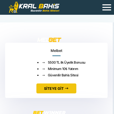
Melbet
5500 TL ilk Üyelik Bonusu
Minimum 10₺ Yatırım
Güvenilir Bahis Sitesi
SİTEYE GİT