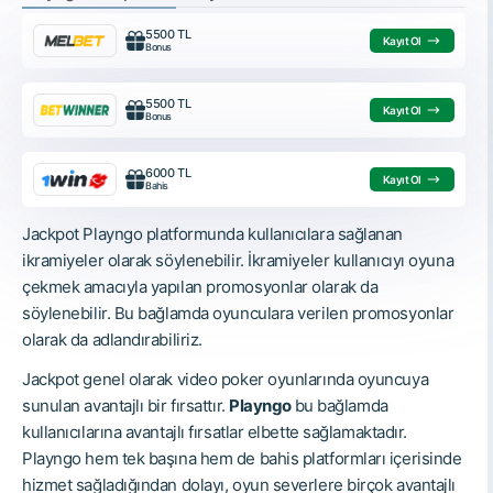
5500 TL
Kayıt Ol
Bonus
5500 TL
Kayıt Ol
Bonus
6000 TL
Kayıt Ol
Bahis
Jackpot Playngo platformunda kullanıcılara sağlanan
ikramiyeler olarak söylenebilir. İkramiyeler kullanıcıyı oyuna
çekmek amacıyla yapılan promosyonlar olarak da
söylenebilir. Bu bağlamda oyunculara verilen promosyonlar
olarak da adlandırabiliriz.
Jackpot genel olarak video poker oyunlarında oyuncuya
sunulan avantajlı bir fırsattır.
Playngo
bu bağlamda
kullanıcılarına avantajlı fırsatlar elbette sağlamaktadır.
Playngo hem tek başına hem de bahis platformları içerisinde
hizmet sağladığından dolayı, oyun severlere birçok avantajlı