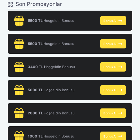
Son Promosyonlar
5500 TL
Hoşgeldin Bonusu
Bonus Al
5500 TL
Hoşgeldin Bonusu
Bonus Al
3400 TL
Hoşgeldin Bonusu
Bonus Al
5000 TL
Hoşgeldin Bonusu
Bonus Al
2000 TL
Hoşgeldin Bonusu
Bonus Al
1000 TL
Hoşgeldin Bonusu
Bonus Al