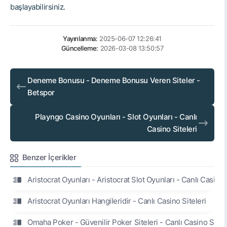
başlayabilirsiniz.
Yayınlanma:
2025-06-07 12:26:41
Güncelleme:
2026-03-08 13:50:57
Deneme Bonusu - Deneme Bonusu Veren Siteler -
Betspor
Playngo Casino Oyunları - Slot Oyunları - Canlı
Casino Siteleri
Benzer İçerikler
Aristocrat Oyunları - Aristocrat Slot Oyunları - Canlı Casino 
Aristocrat Oyunları Hangileridir - Canlı Casino Siteleri
Omaha Poker - Güvenilir Poker Siteleri - Canlı Casino Sitele