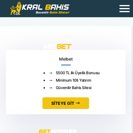
Melbet
5500 TL ilk Üyelik Bonusu
Minimum 10₺ Yatırım
Güvenilir Bahis Sitesi
SİTEYE GİT