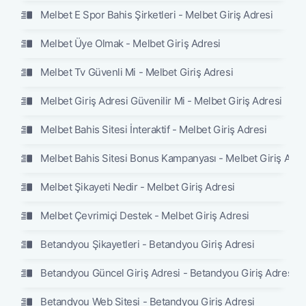
Melbet E Spor Bahis Şirketleri - Melbet Giriş Adresi
Melbet Üye Olmak - Melbet Giriş Adresi
Melbet Tv Güvenli Mi - Melbet Giriş Adresi
Melbet Giriş Adresi Güvenilir Mi - Melbet Giriş Adresi
Melbet Bahis Sitesi İnteraktif - Melbet Giriş Adresi
Melbet Bahis Sitesi Bonus Kampanyası - Melbet Giriş Adre
Melbet Şikayeti Nedir - Melbet Giriş Adresi
Melbet Çevrimiçi Destek - Melbet Giriş Adresi
Betandyou Şikayetleri - Betandyou Giriş Adresi
Betandyou Güncel Giriş Adresi - Betandyou Giriş Adresi
Betandyou Web Sitesi - Betandyou Giriş Adresi