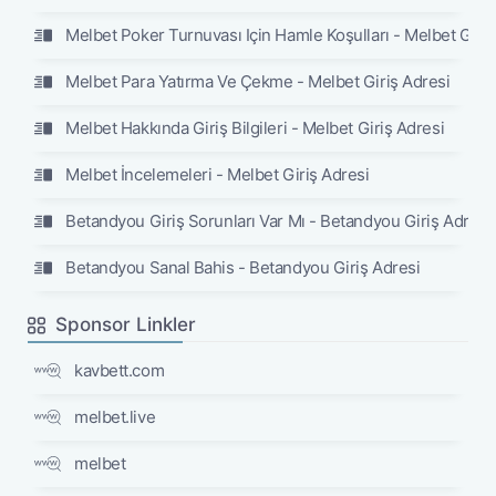
Melbet Poker Turnuvası Için Hamle Koşulları - Melbet Giriş
Melbet Para Yatırma Ve Çekme - Melbet Giriş Adresi
Melbet Hakkında Giriş Bilgileri - Melbet Giriş Adresi
Melbet İncelemeleri - Melbet Giriş Adresi
Betandyou Giriş Sorunları Var Mı - Betandyou Giriş Adresi
Betandyou Sanal Bahis - Betandyou Giriş Adresi
Sponsor Linkler
kavbett.com
melbet.live
melbet