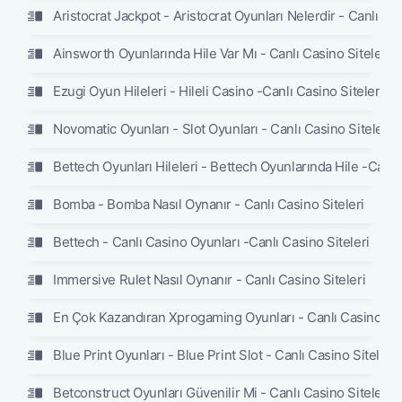
Aristocrat Jackpot - Aristocrat Oyunları Nelerdir - Canlı Cas
Ainsworth Oyunlarında Hile Var Mı - Canlı Casino Siteleri
Ezugi Oyun Hileleri - Hileli Casino -Canlı Casino Siteleri
Novomatic Oyunları - Slot Oyunları - Canlı Casino Siteleri
Bettech Oyunları Hileleri - Bettech Oyunlarında Hile -Canlı 
Bomba - Bomba Nasıl Oynanır - Canlı Casino Siteleri
Bettech - Canlı Casino Oyunları -Canlı Casino Siteleri
Immersive Rulet Nasıl Oynanır - Canlı Casino Siteleri
En Çok Kazandıran Xprogaming Oyunları - Canlı Casino Sit
Blue Print Oyunları - Blue Print Slot - Canlı Casino Siteleri
Betconstruct Oyunları Güvenilir Mi - Canlı Casino Siteleri