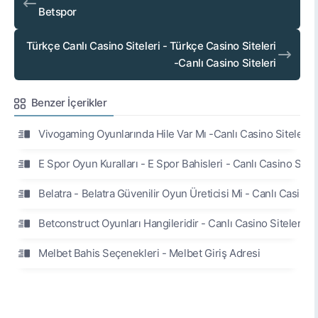
Betspor
Türkçe Canlı Casino Siteleri - Türkçe Casino Siteleri
-Canlı Casino Siteleri
Benzer İçerikler
Vivogaming Oyunlarında Hile Var Mı -Canlı Casino Siteleri
E Spor Oyun Kuralları - E Spor Bahisleri - Canlı Casino Sitel
Belatra - Belatra Güvenilir Oyun Üreticisi Mi - Canlı Casino S
Betconstruct Oyunları Hangileridir - Canlı Casino Siteleri
Melbet Bahis Seçenekleri - Melbet Giriş Adresi