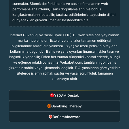
sunmaktır. Sitemizde; farklı bahis ve casino firmalarının web
performans analizlerini, lisans doğrulamalarını ve bonus
karşılaştırmalarını bulabilir; tarafsız editörlerimiz sayesinde dijital
dünyadaki en güvenli limanları keşfedebilirsiniz.
İnternet Güvenliği ve Yasal Uyarı (+18): Bu web sitesinde yayınlanan
marka incelemeleri, listeler ve analizler tamamen editöryal
bilgilendirme amaçlıdır; yalnızca 18 yaş ve üzeri yetişkin bireylerin
kullanımına uygundur. Bahis ve şans oyunları finansal riskler taşır ve
bağımlılık yapabilir; lütfen her zaman bütçenizi kontrol ederek, bilinçli
ve eğlence odaklı oynayınız. Webabet.com, tanıtılan hiçbir bahis
şirketinin sahibi veya işletmecisi değildir. T.C. yasalarına göre yetkisiz
sitelerde işlem yapmak suçtur ve yasal sorumluluk tamamen
kullanıcıya aittir.
YEDAM Destek
Gambling Therapy
BeGambleAware