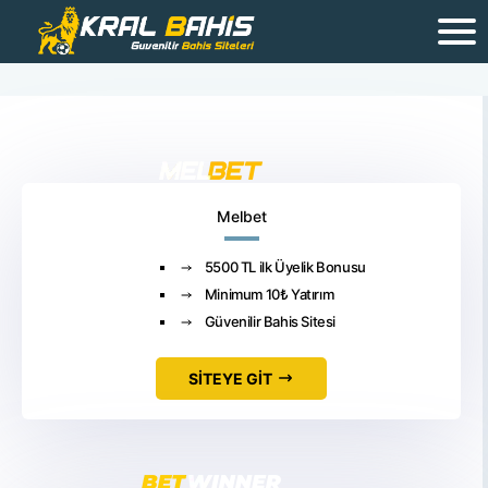
Melbet
5500 TL ilk Üyelik Bonusu
Minimum 10₺ Yatırım
Güvenilir Bahis Sitesi
SİTEYE GİT