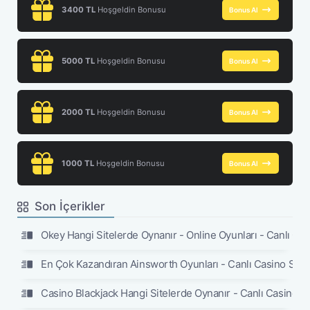
3400 TL
Hoşgeldin Bonusu
Bonus Al
5000 TL
Hoşgeldin Bonusu
Bonus Al
2000 TL
Hoşgeldin Bonusu
Bonus Al
1000 TL
Hoşgeldin Bonusu
Bonus Al
Son İçerikler
Okey Hangi Sitelerde Oynanır - Online Oyunları - Canlı Casi
En Çok Kazandıran Ainsworth Oyunları - Canlı Casino Sitel
Casino Blackjack Hangi Sitelerde Oynanır - Canlı Casino Si