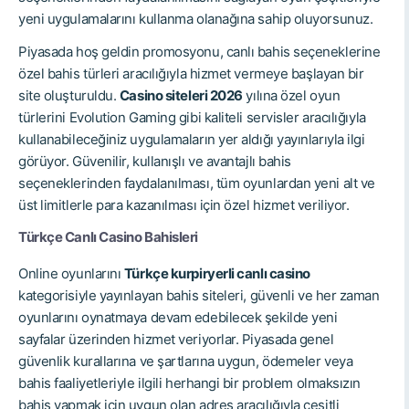
yeni uygulamalarını kullanma olanağına sahip oluyorsunuz.
Piyasada hoş geldin promosyonu, canlı bahis seçeneklerine
özel bahis türleri aracılığıyla hizmet vermeye başlayan bir
site oluşturuldu.
Casino siteleri 2026
yılına özel oyun
türlerini Evolution Gaming gibi kaliteli servisler aracılığıyla
kullanabileceğiniz uygulamaların yer aldığı yayınlarıyla ilgi
görüyor. Güvenilir, kullanışlı ve avantajlı bahis
seçeneklerinden faydalanılması, tüm oyunlardan yeni alt ve
üst limitlerle para kazanılması için özel hizmet veriliyor.
Türkçe Canlı Casino Bahisleri
Online oyunlarını
Türkçe kurpiryerli canlı casino
kategorisiyle yayınlayan bahis siteleri, güvenli ve her zaman
oyunlarını oynatmaya devam edebilecek şekilde yeni
sayfalar üzerinden hizmet veriyorlar. Piyasada genel
güvenlik kurallarına ve şartlarına uygun, ödemeler veya
bahis faaliyetleriyle ilgili herhangi bir problem olmaksızın
bahis yapmak için uygun olan adres aracılığıyla çeşitli