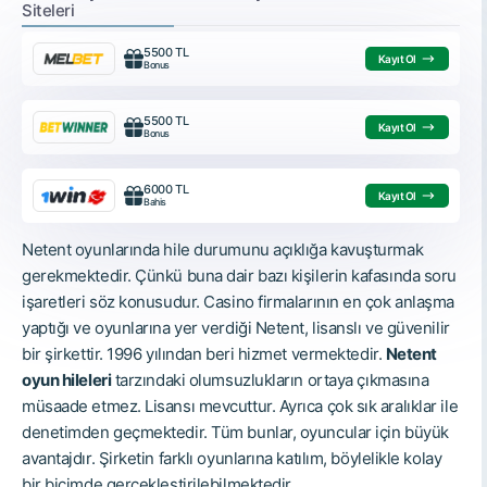
Siteleri
5500 TL
Kayıt Ol
Bonus
5500 TL
Kayıt Ol
Bonus
6000 TL
Kayıt Ol
Bahis
Netent oyunlarında hile durumunu açıklığa kavuşturmak
gerekmektedir. Çünkü buna dair bazı kişilerin kafasında soru
işaretleri söz konusudur. Casino firmalarının en çok anlaşma
yaptığı ve oyunlarına yer verdiği Netent, lisanslı ve güvenilir
bir şirkettir. 1996 yılından beri hizmet vermektedir.
Netent
oyun hileleri
tarzındaki olumsuzlukların ortaya çıkmasına
müsaade etmez. Lisansı mevcuttur. Ayrıca çok sık aralıklar ile
denetimden geçmektedir. Tüm bunlar, oyuncular için büyük
avantajdır. Şirketin farklı oyunlarına katılım, böylelikle kolay
bir biçimde gerçekleştirilebilmektedir.