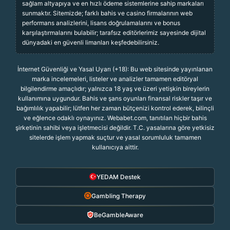
sağlam altyapıya ve en hızlı ödeme sistemlerine sahip markaları
sunmaktır. Sitemizde; farklı bahis ve casino firmalarının web
performans analizlerini, lisans doğrulamalarını ve bonus
karşılaştırmalarını bulabilir; tarafsız editörlerimiz sayesinde dijital
dünyadaki en güvenli limanları keşfedebilirsiniz.
İnternet Güvenliği ve Yasal Uyarı (+18): Bu web sitesinde yayınlanan
marka incelemeleri, listeler ve analizler tamamen editöryal
bilgilendirme amaçlıdır; yalnızca 18 yaş ve üzeri yetişkin bireylerin
kullanımına uygundur. Bahis ve şans oyunları finansal riskler taşır ve
bağımlılık yapabilir; lütfen her zaman bütçenizi kontrol ederek, bilinçli
ve eğlence odaklı oynayınız. Webabet.com, tanıtılan hiçbir bahis
şirketinin sahibi veya işletmecisi değildir. T.C. yasalarına göre yetkisiz
sitelerde işlem yapmak suçtur ve yasal sorumluluk tamamen
kullanıcıya aittir.
YEDAM Destek
Gambling Therapy
BeGambleAware