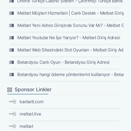
Online Türkçe Casino Siteleri - Çevrimiçi Türkçe Bahis - Ca
Melbet Müşteri Hizmetleri | Canlı Destek - Melbet Giriş Ad
Melbet Yeni Adres Girişinde Sorunu Var Mı? - Melbet Giriş
Melbet Youtube Ne İşe Yarıyor? - Melbet Giriş Adresi
Melbet Web Sitesindeki Slot Oyunları - Melbet Giriş Adresi
Betandyou Canlı Oyun - Betandyou Giriş Adresi
Betandyou hangi ödeme yöntemlerini kullanıyor - Betandyo
Sponsor Linkler
kavbett.com
melbet.live
melbet