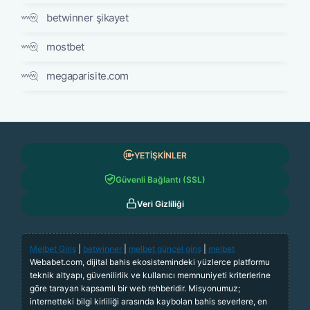
betwinner şikayet
mostbet
megaparisite.com
YETİŞKİNLER
Güvenli Bağlantı (SSL)
Veri Gizliliği
Melbet Giriş
|
betwinner
|
melbet güncel giriş
|
melbet
Webabet.com, dijital bahis ekosistemindeki yüzlerce platformu
teknik altyapı, güvenilirlik ve kullanıcı memnuniyeti kriterlerine
göre tarayan kapsamlı bir web rehberidir. Misyonumuz;
internetteki bilgi kirliliği arasında kaybolan bahis severlere, en