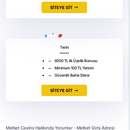
SİTEYE GİT
1win
6000 TL ilk Üyelik Bonusu
Minimum 100 TL Yatırım
Güvenilir Bahis Sitesi
SİTEYE GİT
Melbet Casino Hakkında Yorumlar - Melbet Giriş Adresi