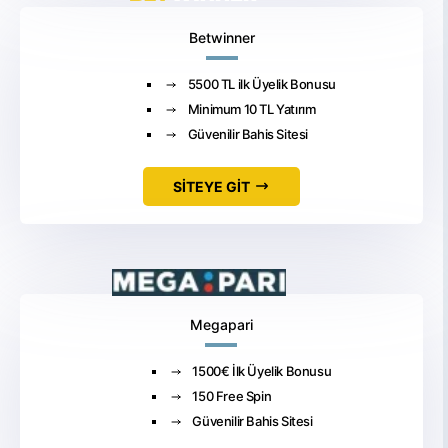
Betwinner
5500 TL ilk Üyelik Bonusu
Minimum 10 TL Yatırım
Güvenilir Bahis Sitesi
SİTEYE GİT
Megapari
1500€ İlk Üyelik Bonusu
150 Free Spin
Güvenilir Bahis Sitesi