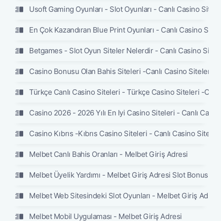
Usoft Gaming Oyunları - Slot Oyunları - Canlı Casino Sitele
En Çok Kazandıran Blue Print Oyunları - Canlı Casino Sitele
Betgames - Slot Oyun Siteler Nelerdir - Canlı Casino Sitele
Casino Bonusu Olan Bahis Siteleri -Canlı Casino Siteleri
Türkçe Canlı Casino Siteleri - Türkçe Casino Siteleri -Canlı
Casino 2026 - 2026 Yılı En Iyi Casino Siteleri - Canlı Casino
Casino Kıbrıs -Kıbrıs Casino Siteleri - Canlı Casino Siteleri
Melbet Canlı Bahis Oranları - Melbet Giriş Adresi
Melbet Üyelik Yardımı - Melbet Giriş Adresi Slot Bonus
Melbet Web Sitesindeki Slot Oyunları - Melbet Giriş Adresi
Melbet Mobil Uygulaması - Melbet Giriş Adresi