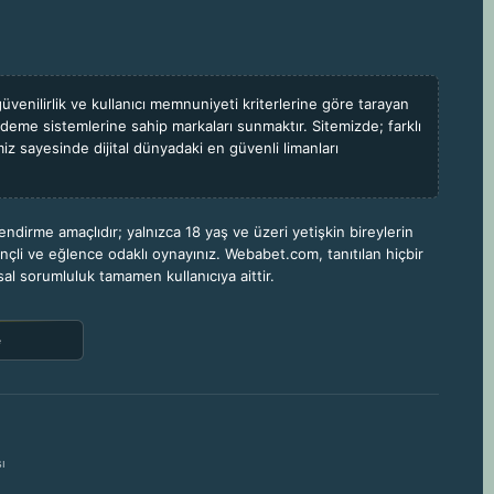
venilirlik ve kullanıcı memnuniyeti kriterlerine göre tarayan
 ödeme sistemlerine sahip markaları sunmaktır. Sitemizde; farklı
miz sayesinde dijital dünyadaki en güvenli limanları
ndirme amaçlıdır; yalnızca 18 yaş ve üzeri yetişkin bireylerin
linçli ve eğlence odaklı oynayınız. Webabet.com, tanıtılan hiçbir
sal sorumluluk tamamen kullanıcıya aittir.
e
ı