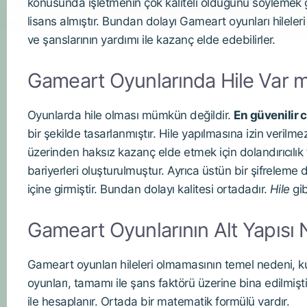
konusunda işletmenin çok kaliteli olduğunu söylemek g
lisans almıştır. Bundan dolayı Gameart oyunları hileleri
ve şanslarının yardımı ile kazanç elde edebilirler.
Gameart Oyunlarında Hile Var m
Oyunlarda hile olması mümkün değildir.
En güvenilir c
bir şekilde tasarlanmıştır. Hile yapılmasına izin verilme
üzerinden haksız kazanç elde etmek için dolandırıcılık fa
bariyerleri oluşturulmuştur. Ayrıca üstün bir şifreleme
içine girmiştir. Bundan dolayı kalitesi ortadadır.
Hile
gi
Gameart Oyunlarının Alt Yapısı 
Gameart oyunları hileleri olmamasının temel nedeni, kull
oyunları, tamamı ile şans faktörü üzerine bina edilmiştir
ile hesaplanır. Ortada bir matematik formülü vardır.