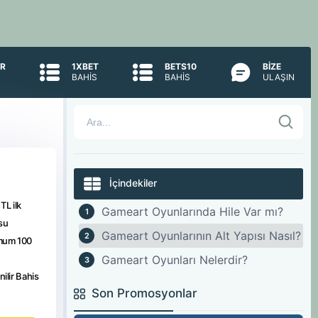
ER
1XBET
BETS10
BİZE
BAHİS
BAHİS
ULAŞIN
İçindekiler
TL ilk
Gameart Oyunlarında Hile Var mı?
su
Gameart Oyunlarının Alt Yapısı Nasıl?
mum 100
Gameart Oyunları Nelerdir?
ilir Bahis
Son Promosyonlar