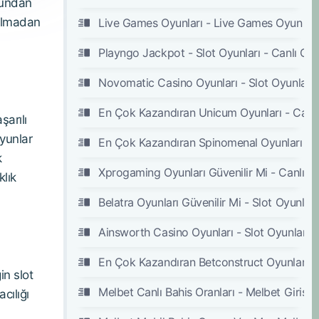
nundan
 olmadan
Live Games Oyunları - Live Games Oyun Sağla
Playngo Jackpot - Slot Oyunları - Canlı Casi
Novomatic Casino Oyunları - Slot Oyunları -
En Çok Kazandıran Unicum Oyunları - Canlı 
şarılı
oyunlar
En Çok Kazandıran Spinomenal Oyunları - Ca
k
Xprogaming Oyunları Güvenilir Mi - Canlı Ca
klık
Belatra Oyunları Güvenilir Mi - Slot Oyunları
Ainsworth Casino Oyunları - Slot Oyunları - 
En Çok Kazandıran Betconstruct Oyunları - C
in slot
Melbet Canlı Bahis Oranları - Melbet Giriş A
cılığı