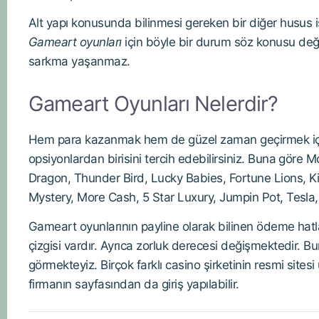
Alt yapı konusunda bilinmesi gereken bir diğer husus is
Gameart oyunları
için böyle bir durum söz konusu değil
sarkma yaşanmaz.
Gameart Oyunları Nelerdir?
Hem para kazanmak hem de güzel zaman geçirmek için en 
opsiyonlardan birisini tercih edebilirsiniz. Buna gö
Dragon, Thunder Bird, Lucky Babies, Fortune Lions, Ki
Mystery, More Cash, 5 Star Luxury, Jumpin Pot, Tesla,
Gameart oyunlarının payline olarak bilinen ödeme hatla
çizgisi vardır. Ayrıca zorluk derecesi değişmektedir. 
görmekteyiz. Birçok farklı casino şirketinin resmi sit
firmanın sayfasından da giriş yapılabilir.