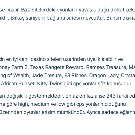
e hızdır. Bazı sitelerdeki oyunların yavaş olduğu dikkat çeke
dir. Birkaç saniyelik bağlantı süresi mevcuttur. Bunun dışın
iyi canlı casino siteleri üzerinden üyelik alabilir ve
re Money Farm 2, Texas Ranger’s Reward, Ramses Treasure, M
ng of Wealth, Jade Tresure, 88 Riches, Dragon Lady, Crtsta
 African Sunset, Kitty Twins gibi opsiyonlar söz konusudur.
rı değişiklik göstermektedir. En az en fazla ise 243 farklı 
Buna göre high, medium ve low gibi opsiyonların olduğunu
esi üzerinden oyunlar erişim mümkündür. Ayrıca sadece eğlen