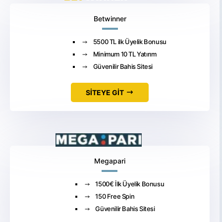
Betwinner
5500 TL ilk Üyelik Bonusu
Minimum 10 TL Yatırım
Güvenilir Bahis Sitesi
SİTEYE GİT
Megapari
1500€ İlk Üyelik Bonusu
150 Free Spin
Güvenilir Bahis Sitesi