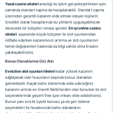
Yasal casino siteleri
aracılığı ile işlem gerçekleştirilirken aynı
zamanda standart sapma da hesaplanabilir. Standart sapma
üzerinden garantili kazanım elde etmek isteyen kişilerin
öncelikli olarak hesaplarında bu yöntemi uygulayabilecek
derecede bir bütçeleri olması gerekir.
En iyi online casino
siteleri
sayesinde küçük bütçeler ile slot oyunlarından
istifade ederken kazanımınızı artırma ve slot oyunlarının
temel değişkenleri hakkında da bilgi sahibi olma fırsatını
yakalayabilirsiniz.
Bonus Olanaklarına Göz Atın
Evolution slot oyunları hileleri
kadar yüksek kazanım
sağlayacak olan hususların başında bonus olanakları
gelmektedir. Kaçak bahsi sitelerinde elde edeceğiniz
kazanımı artıran en önemli faktörlerden olan bonuslar ile slot
seçeneklerinde geçerli free spin imkanı elde edebilirsiniz.
Bunun yanı sıra ilk üyelik bonusu ya da geri ödeme
seçenekleri ile hesabınızda bahis olanaklarını