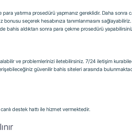
ce para yatırma prosedürü yapmanız gereklidir. Daha sonra c
niz bonusu seçerek hesabınıza tanımlanmasını sağlayabiliriz
mde bahis aldıktan sonra para çekme prosedürü yapabilirsini
labilir ve problemlerinizi iletebilirsiniz. 7/24 iletişim kurabil
rişebileceğiniz güvenilir bahis siteleri arasında bulunmaktad
 canlı destek hattı ile hizmet vermektedir.
ınır