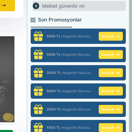
T
Melbet güvenilir mi
Son Promosyonlar
5500 TL
Hoşgeldin Bonusu
Bonus Al
5500 TL
Hoşgeldin Bonusu
Bonus Al
3400 TL
Hoşgeldin Bonusu
Bonus Al
5000 TL
Hoşgeldin Bonusu
Bonus Al
2000 TL
Hoşgeldin Bonusu
Bonus Al
1000 TL
Hoşgeldin Bonusu
Bonus Al