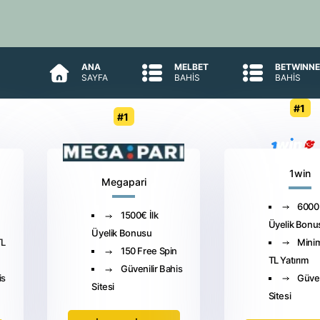
ANA
MELBET
BETWINN
SAYFA
BAHİS
BAHİS
1win
Megapari
6000 
1500€ İlk
Üyelik Bonu
Üyelik Bonusu
TL
Mini
150 Free Spin
TL Yatırım
Güvenilir Bahis
is
Güven
Sitesi
Sitesi