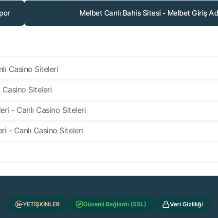
por
Melbet Canlı Bahis Sitesi - Melbet Giriş Ad
lı Casino Siteleri
 Casino Siteleri
leri - Canlı Casino Siteleri
ri - Canlı Casino Siteleri
YETİŞKİNLER
Güvenli Bağlantı (SSL)
Veri Gizliliği