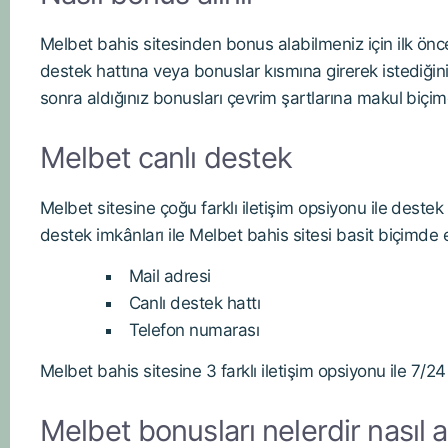
Melbet bahis sitesinden bonus alabilmeniz için ilk ön
destek hattına veya bonuslar kısmına girerek istediği
sonra aldığınız bonusları çevrim şartlarına makul biçi
Melbet canlı destek
Melbet sitesine çoğu farklı iletişim opsiyonu ile destek a
destek imkânları ile Melbet bahis sitesi basit biçimde e
Mail adresi
Canlı destek hattı
Telefon numarası
Melbet bahis sitesine 3 farklı iletişim opsiyonu ile 7/24
Melbet bonusları nelerdir nasıl al