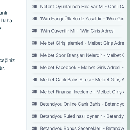
Netent Oyunlarında Hile Var Mı - Canlı Casin
anlı
1Win Hangi Ülkelerde Yasaldır - 1Win Giriş 
. Daha
z.
1Win Güvenilir Mi - 1Win Giriş Adresi
Melbet Giriş İşlemleri - Melbet Giriş Adresi
Melbet Spor Branşları Nelerdir - Melbet Giri
eceğiniz
Melbet Facebook - Melbet Giriş Adresi - M
ır.
Melbet Canlı Bahis Sitesi - Melbet Giriş Adr
Melbet Finansal Inceleme - Melbet Giriş Adr
Betandyou Online Canlı Bahis - Betandyou G
Betandyou Ruleti nasıl oynanır - Betandyou 
Betandyou Bonus Seçenekleri - Betandyou G