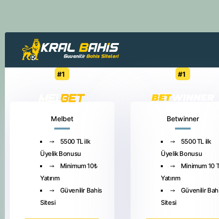
Melbet
Betwinner
5500 TL ilk
5500 TL ilk
Üyelik Bonusu
Üyelik Bonusu
Minimum 10₺
Minimum 10 
Yatırım
Yatırım
Güvenilir Bahis
Güvenilir Bah
Sitesi
Sitesi