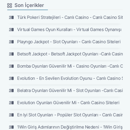
Son İçerikler
Türk Pokeri Stratejileri - Canlı Casino - Canlı Casino Siteler
Virtual Games Oyun Kuralları - Virtual Games Oynanışı - Can
Playngo Jackpot - Slot Oyunları - Canlı Casino Siteleri
Betsoft Jackpot - Betsoft Jackpot Oyunları -Canlı Casino Si
Bomba Oyunları Güvenilir Mi - Casino Oyunları -Canlı Casin
Evolution - En Sevilen Evolution Oyunu - Canlı Casino Sitel
Belatra Oyunları Güvenilir Mi - Slot Oyunları -Canlı Casino S
Evolution Oyunları Güvenilir Mi - Canlı Casino Siteleri
En Iyi Slot Oyunları - Popüler Slot Oyunları - Canlı Casino S
1Win Giriş Adımlarının Değiştirilme Nedeni - 1Win Giriş Ad