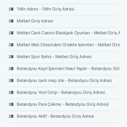
1Win Adres - 1Win Giriş Adresi
Melbet Giriş Adresi
Melbet Canlı Casino Blackjack Oyunları - Melbet Giriş Adre
Melbet Web Sitesindeki Ortaklık Işlemleri - Melbet Giriş Ad
Melbet Spor Bahis - Melbet Giriş Adresi
Betandyou Kayıt İşlemleri Nasıl Yapılır - Betandyou Giriş A
Betandyou canlı maçı izle - Betandyou Giriş Adresi
Betandyou Yeni Girişi - Betandyou Giriş Adresi
Betandyou Para Çekme - Betandyou Giriş Adresi
Betandyou Aktif - Betandyou Giriş Adresi