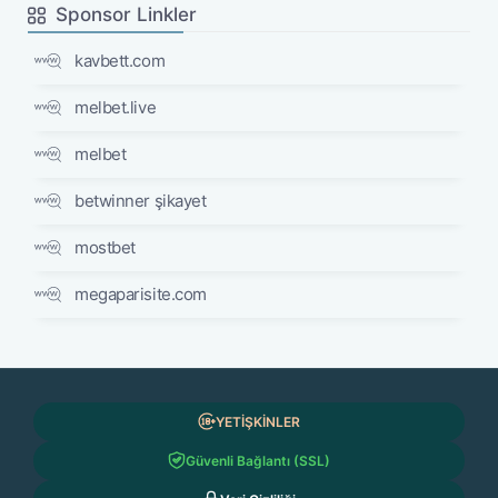
Sponsor Linkler
kavbett.com
melbet.live
melbet
betwinner şikayet
mostbet
megaparisite.com
YETİŞKİNLER
Güvenli Bağlantı (SSL)