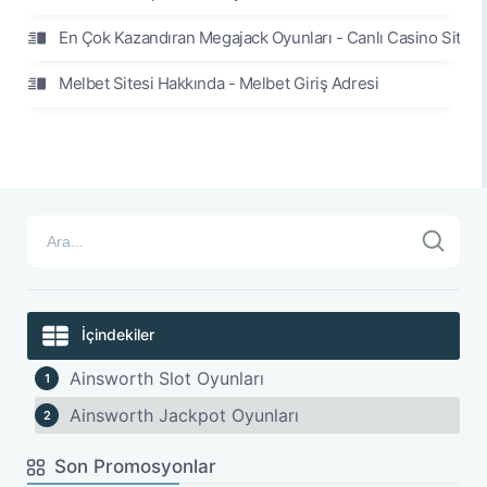
En Çok Kazandıran Megajack Oyunları - Canlı Casino Siteler
Melbet Sitesi Hakkında - Melbet Giriş Adresi
İçindekiler
Ainsworth Slot Oyunları
Ainsworth Jackpot Oyunları
Son Promosyonlar