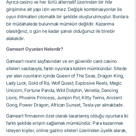
Ayrıca casino ve her türlü alternatif üzerinden bir
hile
girişimine alt yapı izin vermez. Değişik kombinasyonlar ile
oyun ihtimalleri otomatik bir şekilde oluşturulmuştur. Bunlara
bir müdahalede bulunmak mümkün değildir. Kazanma
olasılığınız, o gün ne kadar şanslı olduğunuz ile birebir
alakalıdır.
Gameart Oyunları Nelerdir?
Gameart resmi sayfasından ve en güvenilir canlı casino
siteleri vasıtasıyla, farklı oyunlara katılım mümkündür. Sitede
yer alan oyunların içinde Queen of The Seas, Dragon King,
Lady Luck, Gold of Ra, Wolf Quest, Explosive Reels, Magic
Unicorn, Fortune Panda, Wild Dolphin, Venetia, Dancing
Lions, Phoenix Princess, Jumpin Pot, Kitty Twins, Ancient
Gong, Power Dragon, African Sunset, Tesla yer almaktadır.
Gameart firmasının özel olarak tasarlamış olduğu oyunlara iki
farklı şekilde erişim sağlamak mümkündür. Para kazanmak
isteyen kişiler, online gazino siteleri üzerinden üyelik alarak,