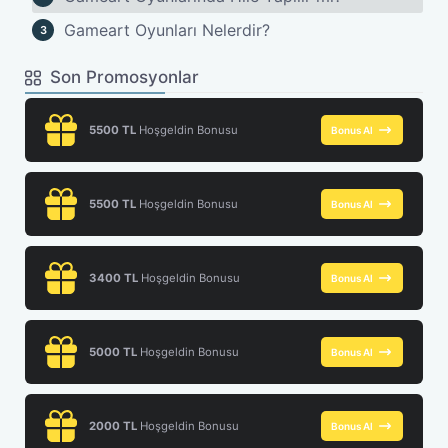
Gameart Oyunları Nelerdir?
Son Promosyonlar
5500 TL
Hoşgeldin Bonusu
Bonus Al
5500 TL
Hoşgeldin Bonusu
Bonus Al
3400 TL
Hoşgeldin Bonusu
Bonus Al
5000 TL
Hoşgeldin Bonusu
Bonus Al
2000 TL
Hoşgeldin Bonusu
Bonus Al