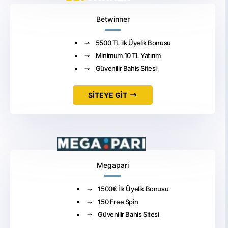
Betwinner
5500 TL ilk Üyelik Bonusu
Minimum 10 TL Yatırım
Güvenilir Bahis Sitesi
SİTEYE GİT
Megapari
1500€ İlk Üyelik Bonusu
150 Free Spin
Güvenilir Bahis Sitesi