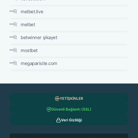
melbet.live
melbet
betwinner şikayet
mostbet
megaparisite.com
YETİŞKİNLER
Güvenli Bağlantı (SSL)
Veri Gizliliği