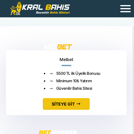
Melbet
5500 TL ilk Üyelik Bonusu
Minimum 10₺ Yatırım
Güvenilir Bahis Sitesi
SİTEYE GİT