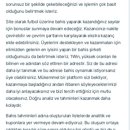
sorunsuz bir şekilde çekebileceğinizi ve işlemin çok basit
olduğunu belirtmek isteriz.
Site olarak futbol üzerine bahis yaparak kazandığınız sayılar
için bonuslar sunmaya devam edeceğiz. Kazancınızı nakite
çevirebilir ve çevrim şartlarını karşılayarak ekstra kazanç
elde edebilirsiniz. Üyelerini destekleyen ve kazanmaları için
elimizden gelenin en iyisini yapan bir bahis şirketi
olduğumuzu da belirtmek isteriz. 1Win, yüksek oranları ile
bilinen ve adından söz ettiren bir adrestir. Siz de bu adresi
daha iyi tanımak ve bu adrese bahis oynamak istiyorsanız
üye olabilirsiniz. Mükemmel bir platform sizi bekliyor,
kazanmaya başladığınız andan itibaren söyleyeceklerimizi
daha iyi anlayacaksınız ve bizi tercih ettiğiniz için mutlu
olacaksınız. Doğru analiz ve tahminleri kazanmak daha
kolaydır.
Bahis tahminleri adına oluşturulan listelerde analitik ve
kuponlara yer vermeye devam ediyoruz. Bu oluşum ortaya
çıktıktan kısa bir süre sonra oldukça ilgi gördü ve biz de o