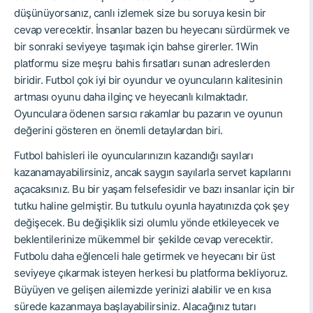
düşünüyorsanız, canlı izlemek size bu soruya kesin bir
cevap verecektir. İnsanlar bazen bu heyecanı sürdürmek ve
bir sonraki seviyeye taşımak için bahse girerler. 1Win
platformu size meşru bahis fırsatları sunan adreslerden
biridir. Futbol çok iyi bir oyundur ve oyuncuların kalitesinin
artması oyunu daha ilginç ve heyecanlı kılmaktadır.
Oyunculara ödenen sarsıcı rakamlar bu pazarın ve oyunun
değerini gösteren en önemli detaylardan biri.
Futbol bahisleri ile oyuncularınızın kazandığı sayıları
kazanamayabilirsiniz, ancak saygın sayılarla servet kapılarını
açacaksınız. Bu bir yaşam felsefesidir ve bazı insanlar için bir
tutku haline gelmiştir. Bu tutkulu oyunla hayatınızda çok şey
değişecek. Bu değişiklik sizi olumlu yönde etkileyecek ve
beklentilerinize mükemmel bir şekilde cevap verecektir.
Futbolu daha eğlenceli hale getirmek ve heyecanı bir üst
seviyeye çıkarmak isteyen herkesi bu platforma bekliyoruz.
Büyüyen ve gelişen ailemizde yerinizi alabilir ve en kısa
sürede kazanmaya başlayabilirsiniz. Alacağınız tutarı