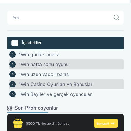
İçindekiler
1Win günlük analiz
1Win hafta sonu oyunu
1Win uzun vadeli bahis
1Win Casino Oyunları ve Bonuslar
1Win Bayiler ve gerçek oyuncular
Son Promosyonlar
5500 TL
Hoşgeldin Bonusu
Bonus Al