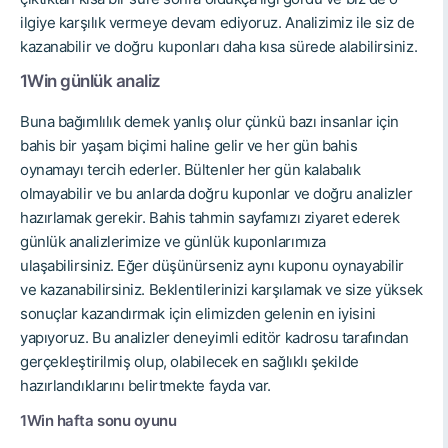
ilgiye karşılık vermeye devam ediyoruz. Analizimiz ile siz de
kazanabilir ve doğru kuponları daha kısa sürede alabilirsiniz.
1Win günlük analiz
Buna bağımlılık demek yanlış olur çünkü bazı insanlar için
bahis bir yaşam biçimi haline gelir ve her gün bahis
oynamayı tercih ederler. Bültenler her gün kalabalık
olmayabilir ve bu anlarda doğru kuponlar ve doğru analizler
hazırlamak gerekir. Bahis tahmin sayfamızı ziyaret ederek
günlük analizlerimize ve günlük kuponlarımıza
ulaşabilirsiniz. Eğer düşünürseniz aynı kuponu oynayabilir
ve kazanabilirsiniz. Beklentilerinizi karşılamak ve size yüksek
sonuçlar kazandırmak için elimizden gelenin en iyisini
yapıyoruz. Bu analizler deneyimli editör kadrosu tarafından
gerçekleştirilmiş olup, olabilecek en sağlıklı şekilde
hazırlandıklarını belirtmekte fayda var.
1Win hafta sonu oyunu