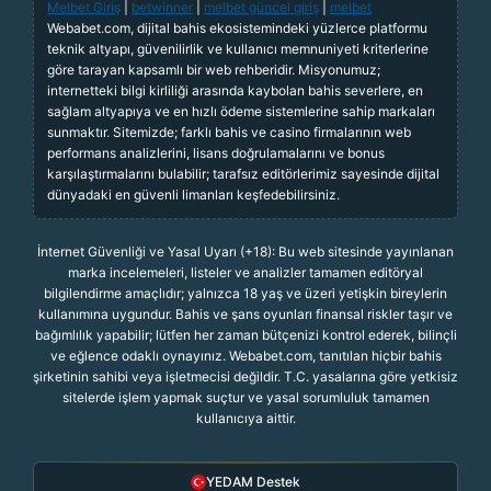
Melbet Giriş
|
betwinner
|
melbet güncel giriş
|
melbet
Webabet.com, dijital bahis ekosistemindeki yüzlerce platformu
teknik altyapı, güvenilirlik ve kullanıcı memnuniyeti kriterlerine
göre tarayan kapsamlı bir web rehberidir. Misyonumuz;
internetteki bilgi kirliliği arasında kaybolan bahis severlere, en
sağlam altyapıya ve en hızlı ödeme sistemlerine sahip markaları
sunmaktır. Sitemizde; farklı bahis ve casino firmalarının web
performans analizlerini, lisans doğrulamalarını ve bonus
karşılaştırmalarını bulabilir; tarafsız editörlerimiz sayesinde dijital
dünyadaki en güvenli limanları keşfedebilirsiniz.
İnternet Güvenliği ve Yasal Uyarı (+18): Bu web sitesinde yayınlanan
marka incelemeleri, listeler ve analizler tamamen editöryal
bilgilendirme amaçlıdır; yalnızca 18 yaş ve üzeri yetişkin bireylerin
kullanımına uygundur. Bahis ve şans oyunları finansal riskler taşır ve
bağımlılık yapabilir; lütfen her zaman bütçenizi kontrol ederek, bilinçli
ve eğlence odaklı oynayınız. Webabet.com, tanıtılan hiçbir bahis
şirketinin sahibi veya işletmecisi değildir. T.C. yasalarına göre yetkisiz
sitelerde işlem yapmak suçtur ve yasal sorumluluk tamamen
kullanıcıya aittir.
YEDAM Destek