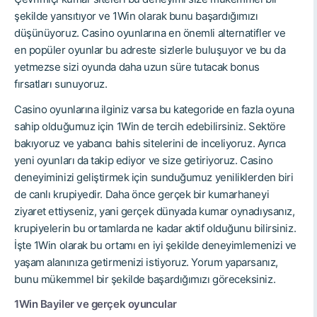
şekilde yansıtıyor ve 1Win olarak bunu başardığımızı
düşünüyoruz. Casino oyunlarına en önemli alternatifler ve
en popüler oyunlar bu adreste sizlerle buluşuyor ve bu da
yetmezse sizi oyunda daha uzun süre tutacak bonus
fırsatları sunuyoruz.
Casino oyunlarına ilginiz varsa bu kategoride en fazla oyuna
sahip olduğumuz için 1Win de tercih edebilirsiniz. Sektöre
bakıyoruz ve yabancı bahis sitelerini de inceliyoruz. Ayrıca
yeni oyunları da takip ediyor ve size getiriyoruz. Casino
deneyiminizi geliştirmek için sunduğumuz yeniliklerden biri
de canlı krupiyedir. Daha önce gerçek bir kumarhaneyi
ziyaret ettiyseniz, yani gerçek dünyada kumar oynadıysanız,
krupiyelerin bu ortamlarda ne kadar aktif olduğunu bilirsiniz.
İşte 1Win olarak bu ortamı en iyi şekilde deneyimlemenizi ve
yaşam alanınıza getirmenizi istiyoruz. Yorum yaparsanız,
bunu mükemmel bir şekilde başardığımızı göreceksiniz.
1Win Bayiler ve gerçek oyuncular