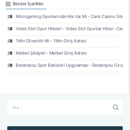
Benzer İçerikler
Microgaming Oyunlarında Hile Var Mı - Canlı Casino Siteleri
Video Slot Oyun Hileleri - Video Slot Oyunlar Hilesi -Canlı C
1Win Güvenilir Mi - 1Win Giriş Adresi
Melbet Şikâyeti - Melbet Giriş Adresi
Betandyou Spor Bahisleri Uygulaması - Betandyou Giriş Ad