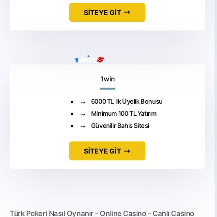
SİTEYE GİT
1win
6000 TL ilk Üyelik Bonusu
Minimum 100 TL Yatırım
Güvenilir Bahis Sitesi
SİTEYE GİT
Türk Pokeri Nasıl Oynanır - Online Casino - Canlı Casino