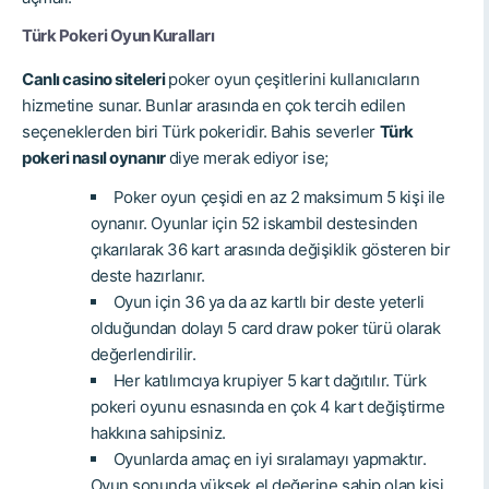
Türk Pokeri Oyun Kuralları
Canlı casino siteleri
poker oyun çeşitlerini kullanıcıların
hizmetine sunar. Bunlar arasında en çok tercih edilen
seçeneklerden biri Türk pokeridir. Bahis severler
Türk
pokeri nasıl oynanır
diye merak ediyor ise;
Poker oyun çeşidi en az 2 maksimum 5 kişi ile
oynanır. Oyunlar için 52 iskambil destesinden
çıkarılarak 36 kart arasında değişiklik gösteren bir
deste hazırlanır.
Oyun için 36 ya da az kartlı bir deste yeterli
olduğundan dolayı 5 card draw poker türü olarak
değerlendirilir.
Her katılımcıya krupiyer 5 kart dağıtılır. Türk
pokeri oyunu esnasında en çok 4 kart değiştirme
hakkına sahipsiniz.
Oyunlarda amaç en iyi sıralamayı yapmaktır.
Oyun sonunda yüksek el değerine sahip olan kişi