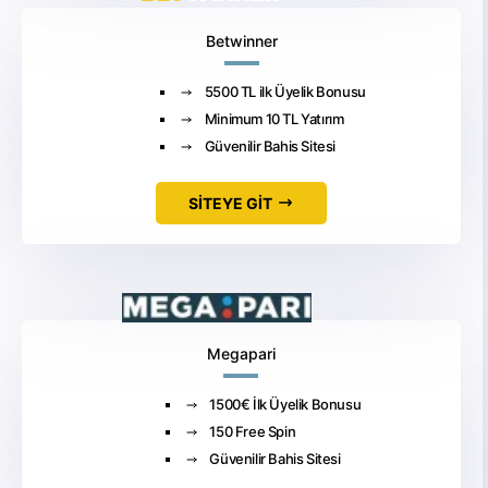
Betwinner
5500 TL ilk Üyelik Bonusu
Minimum 10 TL Yatırım
Güvenilir Bahis Sitesi
SİTEYE GİT
Megapari
1500€ İlk Üyelik Bonusu
150 Free Spin
Güvenilir Bahis Sitesi