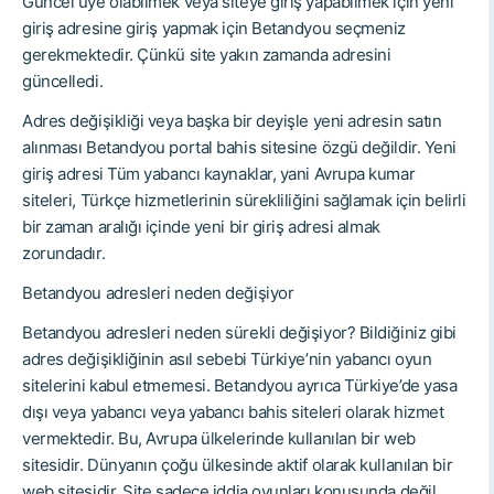
Güncel üye olabilmek veya siteye giriş yapabilmek için yeni
giriş adresine giriş yapmak için Betandyou seçmeniz
gerekmektedir. Çünkü site yakın zamanda adresini
güncelledi.
Adres değişikliği veya başka bir deyişle yeni adresin satın
alınması Betandyou portal bahis sitesine özgü değildir. Yeni
giriş adresi Tüm yabancı kaynaklar, yani Avrupa kumar
siteleri, Türkçe hizmetlerinin sürekliliğini sağlamak için belirli
bir zaman aralığı içinde yeni bir giriş adresi almak
zorundadır.
Betandyou adresleri neden değişiyor
Betandyou adresleri neden sürekli değişiyor? Bildiğiniz gibi
adres değişikliğinin asıl sebebi Türkiye’nin yabancı oyun
sitelerini kabul etmemesi. Betandyou ayrıca Türkiye’de yasa
dışı veya yabancı veya yabancı bahis siteleri olarak hizmet
vermektedir. Bu, Avrupa ülkelerinde kullanılan bir web
sitesidir. Dünyanın çoğu ülkesinde aktif olarak kullanılan bir
web sitesidir. Site sadece iddia oyunları konusunda değil,