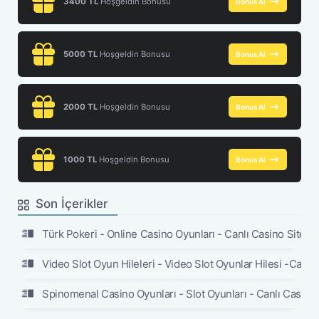
3400 TL
Hoşgeldin Bonusu
Bonus Al
5000 TL
Hoşgeldin Bonusu
Bonus Al
2000 TL
Hoşgeldin Bonusu
Bonus Al
1000 TL
Hoşgeldin Bonusu
Bonus Al
Son İçerikler
Türk Pokeri - Online Casino Oyunları - Canlı Casino Siteler
Video Slot Oyun Hileleri - Video Slot Oyunlar Hilesi -Canlı 
Spinomenal Casino Oyunları - Slot Oyunları - Canlı Casino 