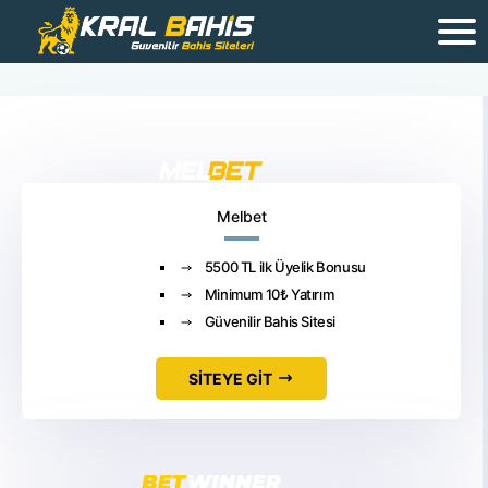
Melbet
5500 TL ilk Üyelik Bonusu
Minimum 10₺ Yatırım
Güvenilir Bahis Sitesi
SİTEYE GİT