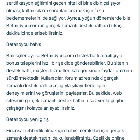
sertifikasyon eğitimini geçen nitelikli bir ekibin çalışıyor
olması, kullanıcıların sorunları çözmek için fazla
beklememelerini de sağlıyor. Ayrıca, yoğun dönemlerde bile
Betandyou.com’un gerçek zamanlı destek hattına birkaç
dakika içinde erişebilirsiniz.
Betandyou bahis
Bahisçiler ayrıca Betandyou.com destek hattı aracılığıyla
bonus taleplerini hızlı bir şekilde gönderebilirler. Bu sitenin
destek hattı, müşteri hizmetleri kategorisinde faydalı ömrünü
sürdürmektedir. Kullanıcılar, forum adresindeki gerçek
zamanlı destek hattı aracılığıyla şikayetlerle ilgili
deneyimlerini ve görüşlerini paylaşırlar. Bu şekilde, web
sitesinin gerçek zamanlı destek hattının söz verildiği gibi
çalıştığını kolayca anlayabilirsiniz.
Betandyou yeni giriş
Finansal rehberlik almak için bahis meraklıları için gerçek
zamanlı destek hattını da kullanabilirsiniz. Özellikle online