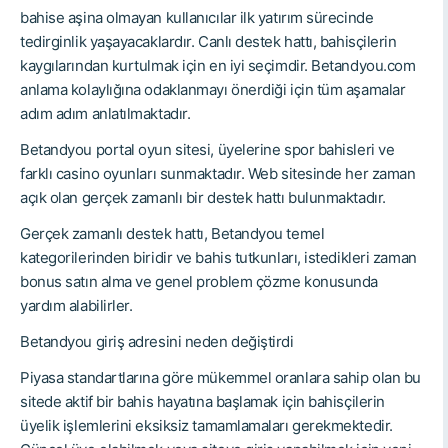
bahise aşina olmayan kullanıcılar ilk yatırım sürecinde
tedirginlik yaşayacaklardır. Canlı destek hattı, bahisçilerin
kaygılarından kurtulmak için en iyi seçimdir. Betandyou.com
anlama kolaylığına odaklanmayı önerdiği için tüm aşamalar
adım adım anlatılmaktadır.
Betandyou portal oyun sitesi, üyelerine spor bahisleri ve
farklı casino oyunları sunmaktadır. Web sitesinde her zaman
açık olan gerçek zamanlı bir destek hattı bulunmaktadır.
Gerçek zamanlı destek hattı, Betandyou temel
kategorilerinden biridir ve bahis tutkunları, istedikleri zaman
bonus satın alma ve genel problem çözme konusunda
yardım alabilirler.
Betandyou giriş adresini neden değiştirdi
Piyasa standartlarına göre mükemmel oranlara sahip olan bu
sitede aktif bir bahis hayatına başlamak için bahisçilerin
üyelik işlemlerini eksiksiz tamamlamaları gerekmektedir.