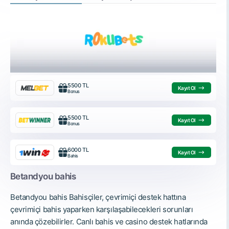
5500 TL
Kayıt Ol
Bonus
5500 TL
Kayıt Ol
Bonus
6000 TL
Kayıt Ol
Bahis
Betandyou bahis
Betandyou bahis Bahisçiler, çevrimiçi destek hattına
çevrimiçi bahis yaparken karşılaşabilecekleri sorunları
anında çözebilirler. Canlı bahis ve casino destek hatlarında