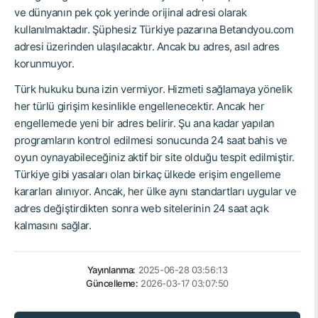
ve dünyanın pek çok yerinde orijinal adresi olarak
kullanılmaktadır. Şüphesiz Türkiye pazarına Betandyou.com
adresi üzerinden ulaşılacaktır. Ancak bu adres, asıl adres
korunmuyor.
Türk hukuku buna izin vermiyor. Hizmeti sağlamaya yönelik
her türlü girişim kesinlikle engellenecektir. Ancak her
engellemede yeni bir adres belirir. Şu ana kadar yapılan
programların kontrol edilmesi sonucunda 24 saat bahis ve
oyun oynayabileceğiniz aktif bir site olduğu tespit edilmiştir.
Türkiye gibi yasaları olan birkaç ülkede erişim engelleme
kararları alınıyor. Ancak, her ülke aynı standartları uygular ve
adres değiştirdikten sonra web sitelerinin 24 saat açık
kalmasını sağlar.
Yayınlanma:
2025-06-28 03:56:13
Güncelleme:
2026-03-17 03:07:50