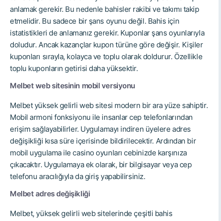
anlamak gerekir. Bu nedenle bahisler rakibi ve takımı takip
etmelidir. Bu sadece bir şans oyunu değil. Bahis için
istatistikleri de anlamanız gerekir. Kuponlar şans oyunlarıyla
doludur. Ancak kazançlar kupon türüne göre değişir. Kişiler
kuponları sırayla, kolayca ve toplu olarak doldurur. Özellikle
toplu kuponların getirisi daha yüksektir.
Melbet web sitesinin mobil versiyonu
Melbet yüksek gelirli web sitesi modern bir ara yüze sahiptir.
Mobil armoni fonksiyonu ile insanlar cep telefonlarından
erişim sağlayabilirler. Uygulamayı indiren üyelere adres
değişikliği kısa süre içerisinde bildirilecektir. Ardından bir
mobil uygulama ile casino oyunları cebinizde karşınıza
çıkacaktır. Uygulamaya ek olarak, bir bilgisayar veya cep
telefonu aracılığıyla da giriş yapabilirsiniz.
Melbet adres değişikliği
Melbet, yüksek gelirli web sitelerinde çeşitli bahis