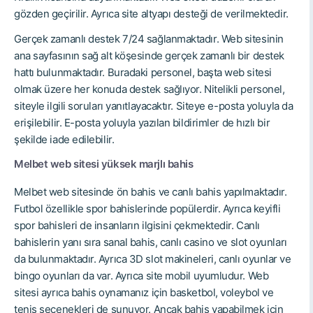
gözden geçirilir. Ayrıca site altyapı desteği de verilmektedir.
Gerçek zamanlı destek 7/24 sağlanmaktadır. Web sitesinin
ana sayfasının sağ alt köşesinde gerçek zamanlı bir destek
hattı bulunmaktadır. Buradaki personel, başta web sitesi
olmak üzere her konuda destek sağlıyor. Nitelikli personel,
siteyle ilgili soruları yanıtlayacaktır. Siteye e-posta yoluyla da
erişilebilir. E-posta yoluyla yazılan bildirimler de hızlı bir
şekilde iade edilebilir.
Melbet web sitesi yüksek marjlı bahis
Melbet web sitesinde ön bahis ve canlı bahis yapılmaktadır.
Futbol özellikle spor bahislerinde popülerdir. Ayrıca keyifli
spor bahisleri de insanların ilgisini çekmektedir. Canlı
bahislerin yanı sıra sanal bahis, canlı casino ve slot oyunları
da bulunmaktadır. Ayrıca 3D slot makineleri, canlı oyunlar ve
bingo oyunları da var. Ayrıca site mobil uyumludur. Web
sitesi ayrıca bahis oynamanız için basketbol, ​​voleybol ve
tenis seçenekleri de sunuyor. Ancak bahis yapabilmek için