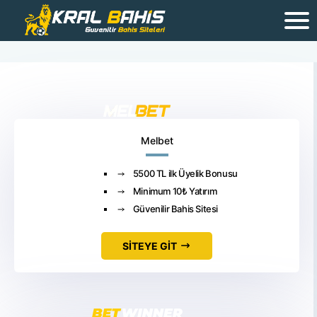
Melbet
5500 TL ilk Üyelik Bonusu
Minimum 10₺ Yatırım
Güvenilir Bahis Sitesi
SİTEYE GİT