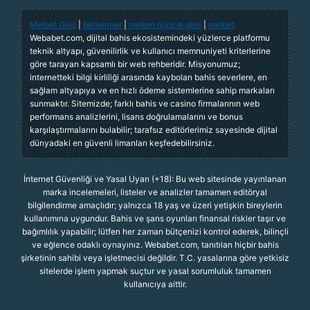
Melbet Giriş
|
betwinner
|
melbet güncel giriş
|
melbet
Webabet.com, dijital bahis ekosistemindeki yüzlerce platformu
teknik altyapı, güvenilirlik ve kullanıcı memnuniyeti kriterlerine
göre tarayan kapsamlı bir web rehberidir. Misyonumuz;
internetteki bilgi kirliliği arasında kaybolan bahis severlere, en
sağlam altyapıya ve en hızlı ödeme sistemlerine sahip markaları
sunmaktır. Sitemizde; farklı bahis ve casino firmalarının web
performans analizlerini, lisans doğrulamalarını ve bonus
karşılaştırmalarını bulabilir; tarafsız editörlerimiz sayesinde dijital
dünyadaki en güvenli limanları keşfedebilirsiniz.
İnternet Güvenliği ve Yasal Uyarı (+18): Bu web sitesinde yayınlanan
marka incelemeleri, listeler ve analizler tamamen editöryal
bilgilendirme amaçlıdır; yalnızca 18 yaş ve üzeri yetişkin bireylerin
kullanımına uygundur. Bahis ve şans oyunları finansal riskler taşır ve
bağımlılık yapabilir; lütfen her zaman bütçenizi kontrol ederek, bilinçli
ve eğlence odaklı oynayınız. Webabet.com, tanıtılan hiçbir bahis
şirketinin sahibi veya işletmecisi değildir. T.C. yasalarına göre yetkisiz
sitelerde işlem yapmak suçtur ve yasal sorumluluk tamamen
kullanıcıya aittir.