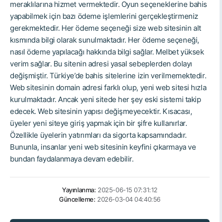
meraklılarına hizmet vermektedir. Oyun seçeneklerine bahis
yapabilmek için bazı ödeme işlemlerini gerçekleştirmeniz
gerekmektedir. Her ödeme seçeneği size web sitesinin alt
kısmında bilgi olarak sunulmaktadır. Her ödeme seçeneği,
nasıl ödeme yapılacağı hakkında bilgi sağlar. Melbet yüksek
verim sağlar. Bu sitenin adresi yasal sebeplerden dolayı
değişmiştir. Türkiye’de bahis sitelerine izin verilmemektedir.
Web sitesinin domain adresi farklı olup, yeni web sitesi hızla
kurulmaktadır. Ancak yeni sitede her şey eski sistemi takip
edecek. Web sitesinin yapısı değişmeyecektir. Kısacası,
üyeler yeni siteye giriş yapmak için bir şifre kullanırlar.
Özellikle üyelerin yatırımları da sigorta kapsamındadır.
Bununla, insanlar yeni web sitesinin keyfini çıkarmaya ve
bundan faydalanmaya devam edebilir.
Yayınlanma:
2025-06-15 07:31:12
Güncelleme:
2026-03-04 04:40:56