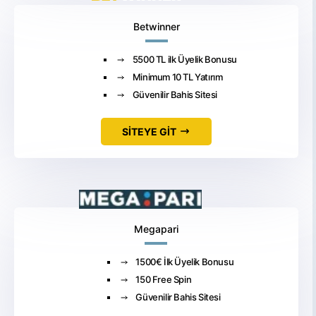
Betwinner
5500 TL ilk Üyelik Bonusu
Minimum 10 TL Yatırım
Güvenilir Bahis Sitesi
SİTEYE GİT
Megapari
1500€ İlk Üyelik Bonusu
150 Free Spin
Güvenilir Bahis Sitesi