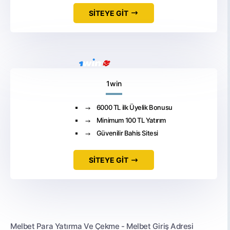
SİTEYE GİT
1win
6000 TL ilk Üyelik Bonusu
Minimum 100 TL Yatırım
Güvenilir Bahis Sitesi
SİTEYE GİT
Melbet Para Yatırma Ve Çekme - Melbet Giriş Adresi