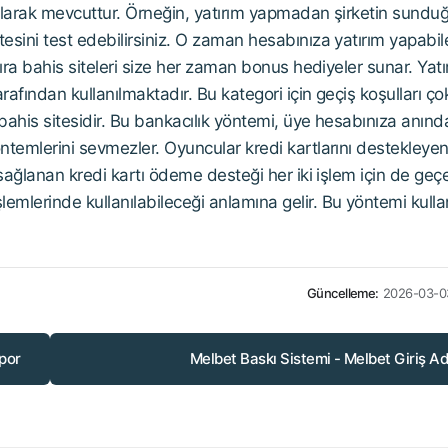
e olarak mevcuttur. Örneğin, yatırım yapmadan şirketin sundu
tesini test edebilirsiniz. O zaman hesabınıza yatırım yapabil
 sıra bahis siteleri size her zaman bonus hediyeler sunar. Yatı
rafından kullanılmaktadır. Bu kategori için geçiş koşulları ço
 bahis sitesidir. Bu bankacılık yöntemi, üye hesabınıza anınd
öntemlerini sevmezler. Oyuncular kredi kartlarını destekleye
 sağlanan kredi kartı ödeme desteği her iki işlem için de geçer
lemlerinde kullanılabileceği anlamına gelir. Bu yöntemi kul
Güncelleme:
2026-03-0
por
Melbet Baskı Sistemi - Melbet Giriş Ad