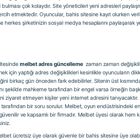
esi bulması çok kolaydır. Site yöneticileri yeni adresleri paylaş
rcih etmektedir. Oyuncular, bahis sitesine kayıt olurken veri
Yine herkes şirketinizin sosyal medya hesaplarını paylaşarak ye
sitesinde
melbet adres güncelleme
zaman zaman değişikli
k için yaptığı adres değişiklikleri kesinlikle oyuncuların dikk
iğini birkaç gün önceden fark edebilirler. Sitenin üst kısmınd
Aynı şekilde mahkeme tarafından bir engel varsa örneğin başk
i ziyaret etmeyen kişiler yeni internet adresini tanıyacaktır.
ncu tarafından bir soru sorulur. Melbet, oyun endüstrisindeki e
güvenilir ve kapsamlı bir firmadır. Melbet üyesi olarak hem ka
iniz.
elbet ücretsiz üye olarak güvenle bir bahis sitesine üye olabil