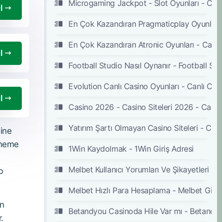
Microgaming Jackpot - Slot Oyunları - Canlı
l
En Çok Kazandıran Pragmaticplay Oyunları -
En Çok Kazandıran Atronic Oyunları - Canlı 
l
Football Studio Nasıl Oynanır - Football Stu
Evolution Canlı Casino Oyunları - Canlı Casi
l
Casino 2026 - Casino Siteleri 2026 - Canlı 
Yatırım Şartı Olmayan Casino Siteleri - Canlı
sine
deneme
1Win Kaydolmak - 1Win Giriş Adresi
Melbet Kullanıcı Yorumları Ve Şikayetleri - 
b
Melbet Hızlı Para Hesaplama - Melbet Giriş
en
Betandyou Casinoda Hile Var mı - Betandyo
.