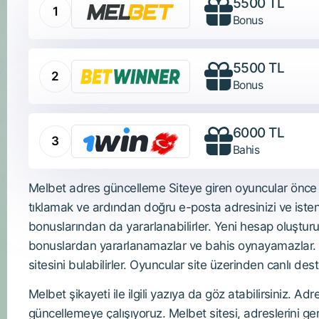
5500 TL
1
Bonus
5500 TL
2
Bonus
6000 TL
3
Bahis
Melbet adres güncelleme Siteye giren oyuncular önce b
tıklamak ve ardından doğru e-posta adresinizi ve istene
bonuslarından da yararlanabilirler. Yeni hesap oluştu
bonuslardan yararlanamazlar ve bahis oynayamazlar. Oy
sitesini bulabilirler. Oyuncular site üzerinden canlı deste
Melbet şikayeti ile ilgili yazıya da göz atabilirsiniz. Ad
güncellemeye çalışıyoruz. Melbet sitesi, adreslerini ge