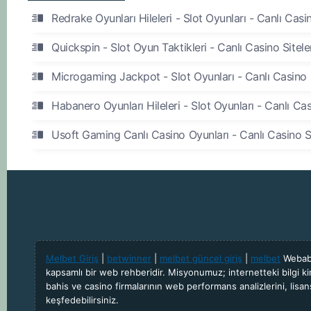
Redrake Oyunları Hileleri - Slot Oyunları - Canlı Casin
Quickspin - Slot Oyun Taktikleri - Canlı Casino Sitele
Microgaming Jackpot - Slot Oyunları - Canlı Casino S
Habanero Oyunları Hileleri - Slot Oyunları - Canlı Cas
Usoft Gaming Canlı Casino Oyunları - Canlı Casino Si
Melbet Giriş
|
betwinner
|
melbet güncel giriş
|
melbet
Webabet
kapsamlı bir web rehberidir. Misyonumuz; internetteki bilgi kir
bahis ve casino firmalarının web performans analizlerini, lisans
keşfedebilirsiniz.