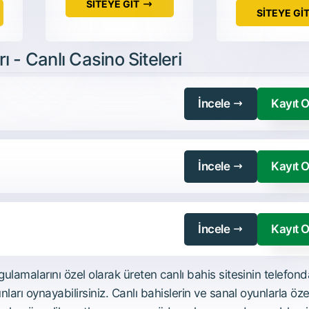
SİTEYE GİT
SİTEYE Gİ
 - Canlı Casino Siteleri
İncele
Kayıt O
İncele
Kayıt O
İncele
Kayıt O
gulamalarını özel olarak üreten canlı bahis sitesinin telefond
arı oynayabilirsiniz. Canlı bahislerin ve sanal oyunlarla öze