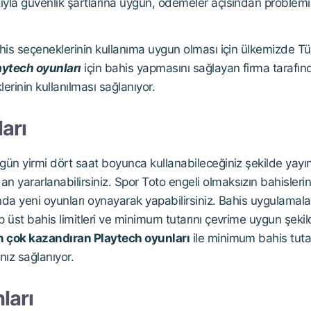
ğıyla güvenlik şartlarına uygun, ödemeler açısından problemi
bahis seçeneklerinin kullanıma uygun olması için ülkemizde Tür
aytech oyunları
için bahis yapmasını sağlayan firma tarafın
rinin kullanılması sağlanıyor.
arı
i gün yirmi dört saat boyunca kullanabileceğiniz şekilde yayı
 yararlanabilirsiniz. Spor Toto engeli olmaksızın bahislerin
sında yeni oyunları oynayarak yapabilirsiniz. Bahis uygulamala
p üst bahis limitleri ve minimum tutarını çevrime uygun şeki
n çok kazandıran Playtech oyunları
ile minimum bahis tutar
nız sağlanıyor.
ları