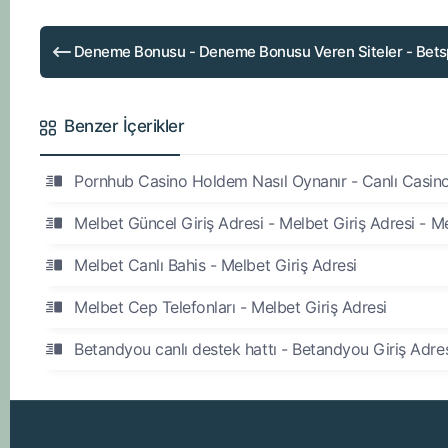
Deneme Bonusu - Deneme Bonusu Veren Siteler - Bets
Benzer İçerikler
Pornhub Casino Holdem Nasıl Oynanır - Canlı Casino 
Melbet Güncel Giriş Adresi - Melbet Giriş Adresi - M
Melbet Canlı Bahis - Melbet Giriş Adresi
Melbet Cep Telefonları - Melbet Giriş Adresi
Betandyou canlı destek hattı - Betandyou Giriş Adre