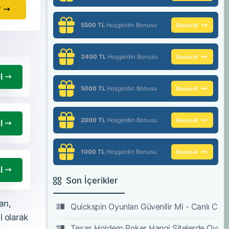
T
5500 TL
Hoşgeldin Bonusu
Bonus Al
3400 TL
Hoşgeldin Bonusu
Bonus Al
l
5000 TL
Hoşgeldin Bonusu
Bonus Al
2000 TL
Hoşgeldin Bonusu
Bonus Al
l
1000 TL
Hoşgeldin Bonusu
Bonus Al
l
Son İçerikler
an,
Quickspin Oyunları Güvenilir Mi - Canlı Casin
l olarak
Texas Holdem Poker Hangi Sitelerde Oynanır