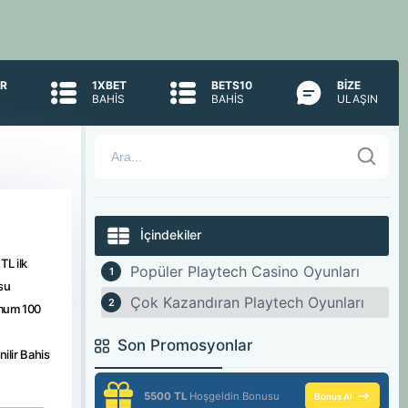
ER
1XBET
BETS10
BİZE
BAHİS
BAHİS
ULAŞIN
İçindekiler
TL ilk
Popüler Playtech Casino Oyunları
su
Çok Kazandıran Playtech Oyunları
mum 100
Son Promosyonlar
ilir Bahis
5500 TL
Hoşgeldin Bonusu
Bonus Al