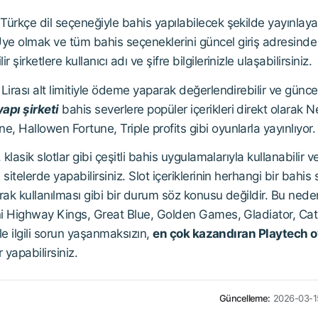
a Türkçe dil seçeneğiyle bahis yapılabilecek şekilde yayınlaya
 Üye olmak ve tüm bahis seçeneklerini güncel giriş adresinde
irketlere kullanıcı adı ve şifre bilgilerinizle ulaşabilirsiniz.
 Lirası alt limitiyle ödeme yaparak değerlendirebilir ve günce
yapı şirketi
bahis severlere popüler içerikleri direkt olarak 
, Hallowen Fortune, Triple profits gibi oyunlarla yayınlıyor.
 klasik slotlar gibi çeşitli bahis uygulamalarıyla kullanabilir v
sitelerde yapabilirsiniz. Slot içeriklerinin herhangi bir bahis s
arak kullanılması gibi bir durum söz konusu değildir. Bu nede
erini Highway Kings, Great Blue, Golden Games, Gladiator, C
iyle ilgili sorun yaşanmaksızın,
en çok kazandıran Playtech o
yapabilirsiniz.
Güncelleme:
2026-03-1