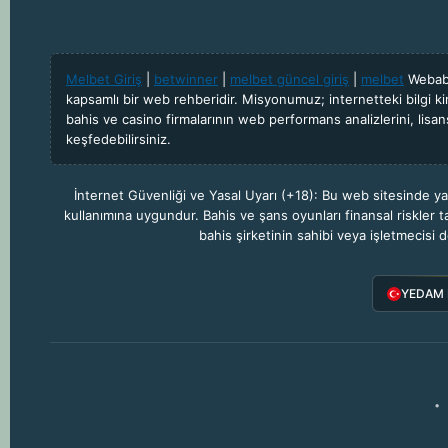
Melbet Giriş
|
betwinner
|
melbet güncel giriş
|
melbet
Webabet
kapsamlı bir web rehberidir. Misyonumuz; internetteki bilgi kir
bahis ve casino firmalarının web performans analizlerini, lisans
keşfedebilirsiniz.
İnternet Güvenliği ve Yasal Uyarı (+18): Bu web sitesinde yay
kullanımına uygundur. Bahis ve şans oyunları finansal riskler ta
bahis şirketinin sahibi veya işletmecisi 
YEDAM 
•