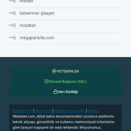
melbet
betwinner şikayet
mostbet
megaparisite.com
YETİŞKİNLER
Güvenli Bağlantı (SSL)
Veri Gizliliği
Melbet Giriş
|
betwinner
|
melbet güncel giriş
|
melbet
Webabet.com, dijital bahis ekosistemindeki yüzlerce platformu
teknik altyapı, güvenilirlik ve kullanıcı memnuniyeti kriterlerine
göre tarayan kapsamlı bir web rehberidir. Misyonumuz;