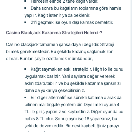
Herkesin elinde 2 tane kağıt vardır.
Daha sonra bu kağıtların toplamına göre hamle
yapılır. Kağıt istenir ya da beklenir.
21’i geçmek ise oyun dışı kalmak demektir.
Casino Blackjack Kazanma Stratejileri Nelerdir?
Casino blackjack tamamen şansa dayalı değildir. Strateji
bilmek gerekmektedir. Bu şekilde kazanç sağlamak zor
olmaz. Bunları şöyle özetlemek mümkündür;
Kağıt saymak en eski stratejidir. High lo ile bunu
uygulamak basittir. Yani sayılara değer vererek
aklınızda tutabilir ve bu şekilde kazanma şansınızı
daha da yukarıya çekebilirsiniz.
Bir diğer alternatif ise sürekli katlama olarak da
bilinen martingale yöntemidir. Diyelim ki oyuna 4
TL ile giriş yaptınız ve kaybettiniz. Diğer oyunda bu
bahis 8 TL olur. Sonuç aynı ise 16 yaparsınız, bu
şekilde devam edilir. Bir nevi kaybettiğiniz parayı