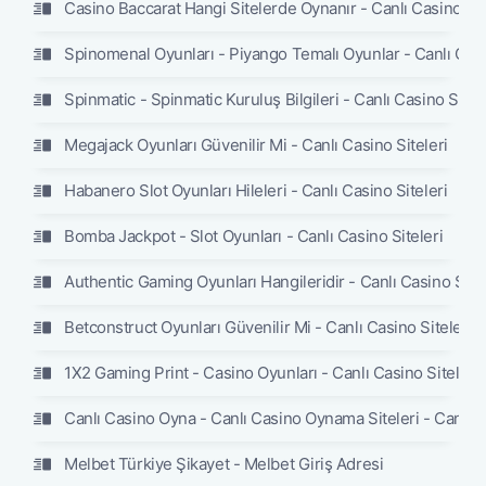
Casino Baccarat Hangi Sitelerde Oynanır - Canlı Casino Sit
Spinomenal Oyunları - Piyango Temalı Oyunlar - Canlı Casi
Spinmatic - Spinmatic Kuruluş Bilgileri - Canlı Casino Sitele
Megajack Oyunları Güvenilir Mi - Canlı Casino Siteleri
Habanero Slot Oyunları Hileleri - Canlı Casino Siteleri
Bomba Jackpot - Slot Oyunları - Canlı Casino Siteleri
Authentic Gaming Oyunları Hangileridir - Canlı Casino Sitel
Betconstruct Oyunları Güvenilir Mi - Canlı Casino Siteleri
1X2 Gaming Print - Casino Oyunları - Canlı Casino Siteleri
Canlı Casino Oyna - Canlı Casino Oynama Siteleri - Canlı C
Melbet Türkiye Şikayet - Melbet Giriş Adresi