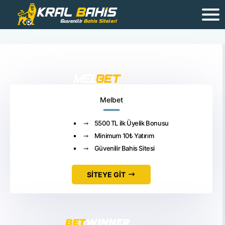
Melbet
5500 TL ilk Üyelik Bonusu
Minimum 10₺ Yatırım
Güvenilir Bahis Sitesi
SİTEYE GİT