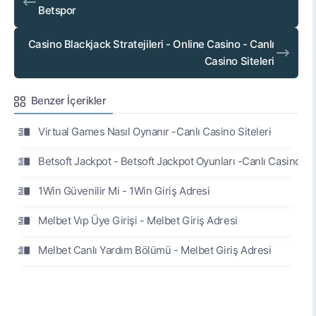
Betspor
Casino Blackjack Stratejileri - Online Casino - Canlı
Casino Siteleri
Benzer İçerikler
Virtual Games Nasıl Oynanır -Canlı Casino Siteleri
Betsoft Jackpot - Betsoft Jackpot Oyunları -Canlı Casino Sit
1Win Güvenilir Mi - 1Win Giriş Adresi
Melbet Vıp Üye Girişi - Melbet Giriş Adresi
Melbet Canlı Yardım Bölümü - Melbet Giriş Adresi