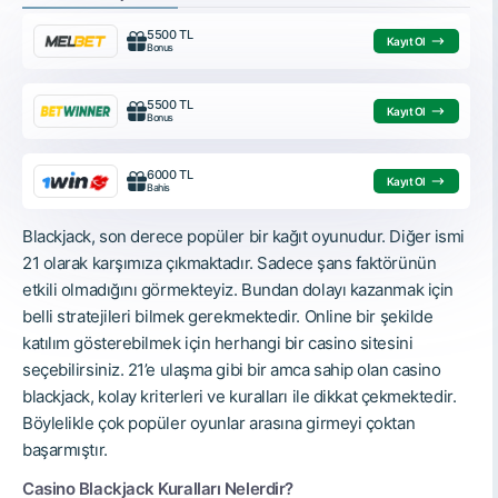
5500 TL
Kayıt Ol
Bonus
5500 TL
Kayıt Ol
Bonus
6000 TL
Kayıt Ol
Bahis
Blackjack, son derece popüler bir kağıt oyunudur. Diğer ismi
21 olarak karşımıza çıkmaktadır. Sadece şans faktörünün
etkili olmadığını görmekteyiz. Bundan dolayı kazanmak için
belli stratejileri bilmek gerekmektedir. Online bir şekilde
katılım gösterebilmek için herhangi bir casino sitesini
seçebilirsiniz. 21’e ulaşma gibi bir amca sahip olan casino
blackjack, kolay kriterleri ve kuralları ile dikkat çekmektedir.
Böylelikle çok popüler oyunlar arasına girmeyi çoktan
başarmıştır.
Casino Blackjack Kuralları Nelerdir?