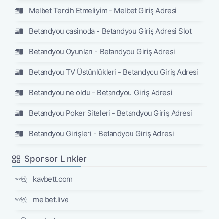
Melbet Tercih Etmeliyim - Melbet Giriş Adresi
Betandyou casinoda - Betandyou Giriş Adresi Slot
Betandyou Oyunları - Betandyou Giriş Adresi
Betandyou TV Üstünlükleri - Betandyou Giriş Adresi
Betandyou ne oldu - Betandyou Giriş Adresi
Betandyou Poker Siteleri - Betandyou Giriş Adresi
Betandyou Girişleri - Betandyou Giriş Adresi
Sponsor Linkler
kavbett.com
melbet.live