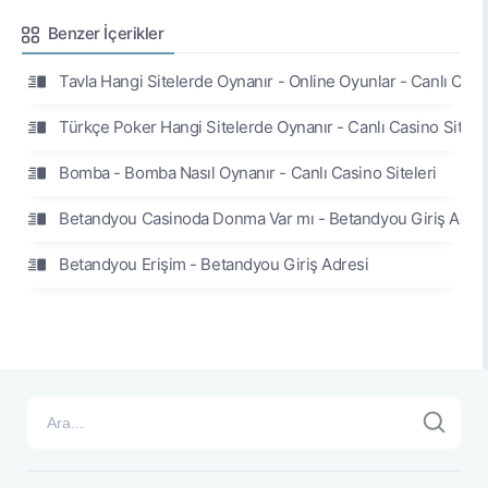
Benzer İçerikler
Tavla Hangi Sitelerde Oynanır - Online Oyunlar - Canlı Casin
Türkçe Poker Hangi Sitelerde Oynanır - Canlı Casino Siteler
Bomba - Bomba Nasıl Oynanır - Canlı Casino Siteleri
Betandyou Casinoda Donma Var mı - Betandyou Giriş Adre
Betandyou Erişim - Betandyou Giriş Adresi