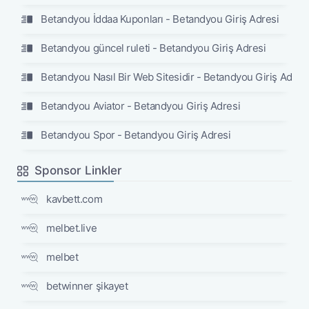
Betandyou İddaa Kuponları - Betandyou Giriş Adresi
Betandyou güncel ruleti - Betandyou Giriş Adresi
Betandyou Nasıl Bir Web Sitesidir - Betandyou Giriş Adres
Betandyou Aviator - Betandyou Giriş Adresi
Betandyou Spor - Betandyou Giriş Adresi
Sponsor Linkler
kavbett.com
melbet.live
melbet
betwinner şikayet