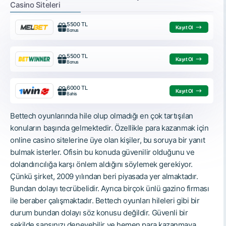
Casino Siteleri
5500 TL
Kayıt Ol
Bonus
5500 TL
Kayıt Ol
Bonus
6000 TL
Kayıt Ol
Bahis
Bettech oyunlarında hile olup olmadığı en çok tartışılan
konuların başında gelmektedir. Özellikle para kazanmak için
online casino sitelerine üye olan kişiler, bu soruya bir yanıt
bulmak isterler. Ofisin bu konuda güvenilir olduğunu ve
dolandırıcılığa karşı önlem aldığını söylemek gerekiyor.
Çünkü şirket, 2009 yılından beri piyasada yer almaktadır.
Bundan dolayı tecrübelidir. Ayrıca birçok ünlü gazino firması
ile beraber çalışmaktadır. Bettech oyunları hileleri gibi bir
durum bundan dolayı söz konusu değildir. Güvenli bir
şekilde şansınızı deneyebilir ve hemen para kazanmaya