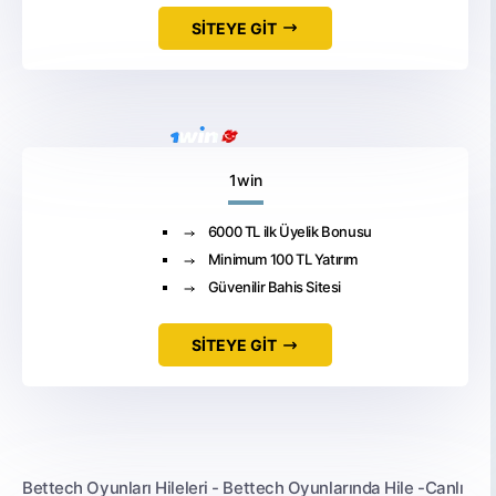
SİTEYE GİT
1win
6000 TL ilk Üyelik Bonusu
Minimum 100 TL Yatırım
Güvenilir Bahis Sitesi
SİTEYE GİT
Bettech Oyunları Hileleri - Bettech Oyunlarında Hile -Canlı